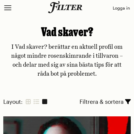
Skip
Logga in
to
content
Vad skaver?
I Vad skaver? berättar en aktuell profil om
något mindre rosenskimrande i tillvaron –
och delar med sig av sina bästa tips för att
råda bot på problemet.
Layout:
Filtrera & sortera