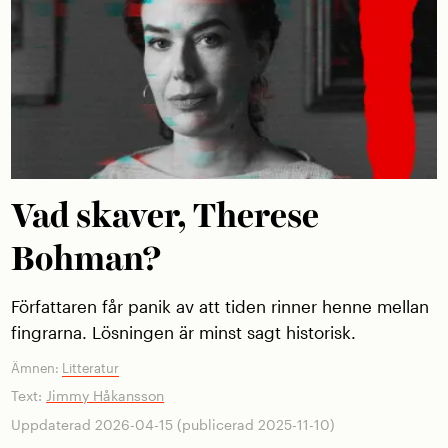
Vad skaver, Therese
Bohman?
Författaren får panik av att tiden rinner henne mellan
fingrarna. Lösningen är minst sagt historisk.
Ämnen:
Litteratur
Text:
Jimmy Håkansson
Uppdaterad 2026-04-15 (publicerad 2025-11-10)