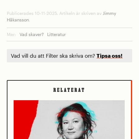
Publicerades 10-11-2025. Artikeln är skriven av
Jimmy
Håkansson
.
Mer:
Vad skaver?
Litteratur
Vad vill du att Filter ska skriva om?
Tipsa oss!
RELATERAT