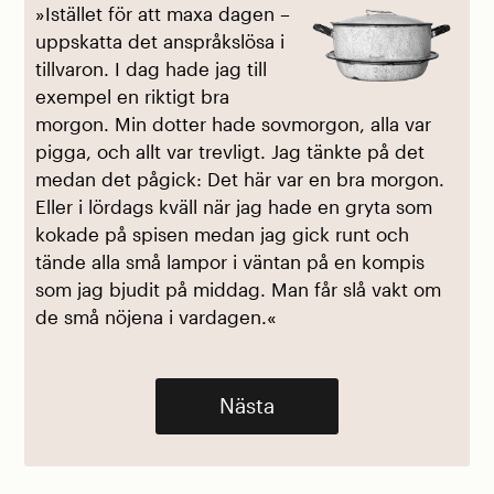
»Istället för att maxa dagen –
»
uppskatta det anspråkslösa i
g
tillvaron. I dag hade jag till
H
exempel en riktigt bra
j
morgon. Min dotter hade sovmorgon, alla var
s
pigga, och allt var trevligt. Jag tänkte på det
k
medan det pågick: Det här var en bra morgon.
n
Eller i lördags kväll när jag hade en gryta som
b
kokade på spisen medan jag gick runt och
s
tände alla små lampor i väntan på en kompis
o
som jag bjudit på middag. Man får slå vakt om
t
de små nöjena i vardagen.«
f
Nästa