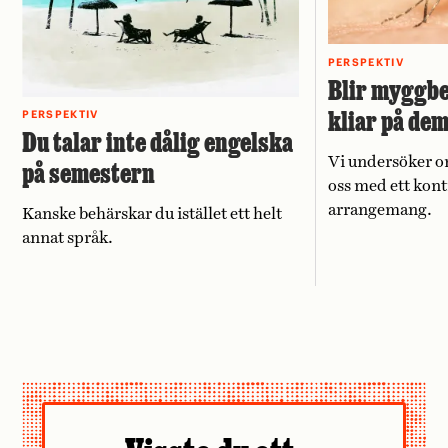
PERSPEKTIV
Blir myggbe
kliar på de
PERSPEKTIV
Du talar inte dålig engelska
Vi undersöker o
på semestern
oss med ett kont
arrangemang.
Kanske behärskar du istället ett helt
annat språk.