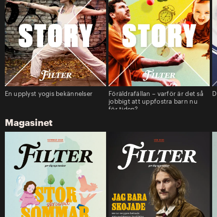
En upplyst yogis bekännelser
Föräldrafällan – varför är det så
D
jobbigt att uppfostra barn nu
för tiden?
Magasinet