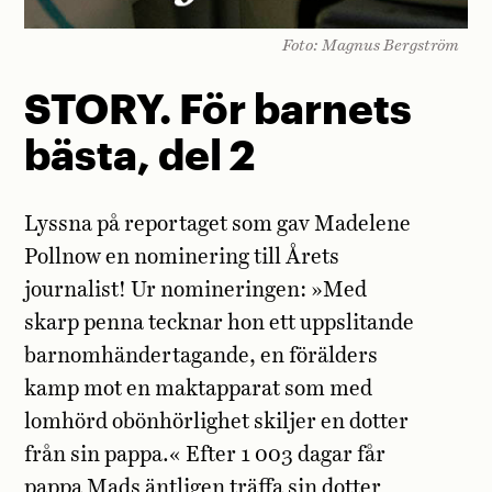
Foto: Magnus Bergström
STORY. För barnets
bästa, del 2
Lyssna på reportaget som gav Madelene
Pollnow en nominering till Årets
journalist! Ur nomineringen: »Med
skarp penna tecknar hon ett uppslitande
barnomhändertagande, en förälders
kamp mot en maktapparat som med
lomhörd obönhörlighet skiljer en dotter
från sin pappa.« Efter 1 003 dagar får
pappa Mads äntligen träffa sin dotter