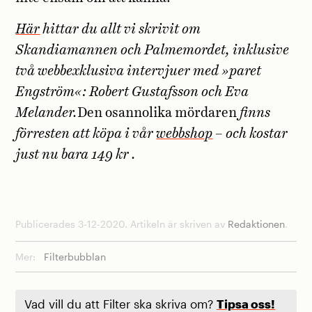
Här
hittar du allt vi skrivit om
Skandiamannen och Palmemordet, inklusive
två webbexklusiva intervjuer med »paret
Engström«: Robert Gustafsson och Eva
Melander.
Den osannolika mördaren
finns
förresten att köpa i vår
webbshop
– och kostar
just nu bara 149 kr .
Publicerades 3-12-2020. Artikeln är skriven av
Redaktionen
.
Mer:
Filterbubblan
Vad vill du att Filter ska skriva om?
Tipsa oss!