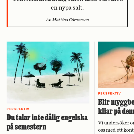
en nypa salt.
Av Mattias Göransson
PERSPEKTIV
Blir myggbe
kliar på de
PERSPEKTIV
Du talar inte dålig engelska
Vi undersöker o
på semestern
oss med ett kont