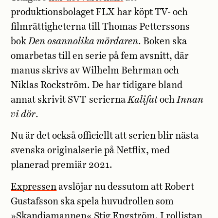
produktionsbolaget FLX har köpt TV- och
filmrättigheterna till Thomas Petterssons
bok
Den osannolika mördaren
. Boken ska
omarbetas till en serie på fem avsnitt, där
manus skrivs av Wilhelm Behrman och
Niklas Rockström. De har tidigare bland
annat skrivit SVT-serierna
Kalifat
och
Innan
vi dör
.
Nu är det också officiellt att serien blir nästa
svenska originalserie på Netflix, med
planerad premiär 2021.
Expressen
avslöjar nu dessutom att Robert
Gustafsson ska spela huvudrollen som
»Skandiamannen« Stig Engström. I rollistan