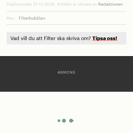
Publicerades 21-12-2018. Artikeln är skriven av
Redaktionen
.
Mer:
Filterbubblan
Vad vill du att Filter ska skriva om?
Tipsa oss!
ANNONS