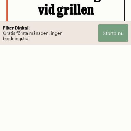
vid grillen
Cancerlarmen kring biffen intas bäst med
Filter Digital:
Starta nu
Gratis första månaden, ingen
en nypa salt.
bindningstid!
Av Mattias Göransson
PERSPEKTIV
Blir myggbe