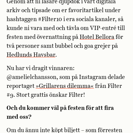
Genom att ni läsare djupdök i vårt digitala
arkiv och tipsade om er favoritartikel under
hashtaggen #Filter10 i era sociala kanaler, så
kunde ni vara med och tävla om VIP-entré till
festen med övernattning på
Hotel Bellora
för
två personer samt bubbel och goa grejer på
Hedlunds Havsbar
.
Nu har vi dragit vinnaren:
@amelielchansson, som på Instagram delade
reportaget
»Grillarens dilemma«
från Filter
#9. Stort grattis önskar Filter!
Och du kommer väl på festen för att fira
med oss?
Om du ännu inte köpt biljett – som förresten