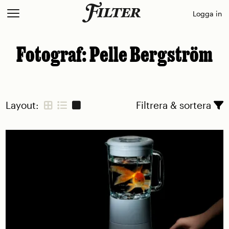
Skip
Logga in
to
content
Fotograf:
Pelle Bergström
Layout:
Filtrera & sortera