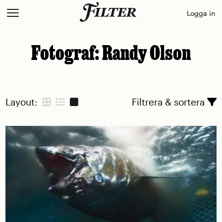
Skip
Logga in
to
content
Fotograf:
Randy Olson
Layout:
Filtrera & sortera