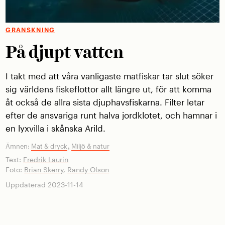
GRANSKNING
På djupt vatten
I takt med att våra vanligaste matfiskar tar slut söker
sig världens fiskeflottor allt längre ut, för att komma
åt också de allra sista djuphavsfiskarna. Filter letar
efter de ansvariga runt halva jord­klotet, och hamnar i
en lyxvilla i skånska Arild.
,
Ämnen:
Mat & dryck
Miljö & natur
Text:
Fredrik Laurin
Foto:
Brian Skerry
,
Randy Olson
Uppdaterad 2023-11-14