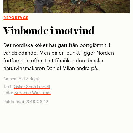
REPORTAGE
Vinbonde i motvind
Det nordiska köket har gått från bortglömt till
världsledande. Men på en punkt ligger Norden
fortfarande efter. Det försöker den danske
naturvinsmakaren Daniel Milan ändra på.
Ämnen:
Mat & dryck
Text:
Oskar Sonn Lindell
Foto:
Susanne Walström
Publicerad 2018-06-12