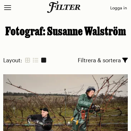
Skip
Logga in
to
content
Fotograf:
Susanne Walström
Layout:
Filtrera & sortera