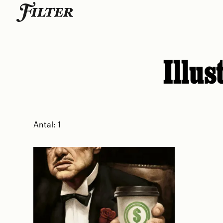
Skip
to
content
Illus
Antal:
1