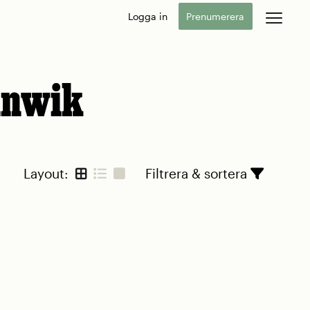
Logga in
Prenumerera
nnwik
Layout:
Filtrera & sortera