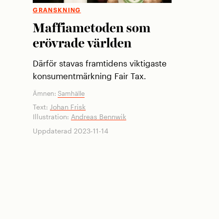
GRANSKNING
Maffiametoden som
erövrade världen
Därför stavas framtidens viktigaste
konsumentmärkning Fair Tax.
Ämnen:
Samhälle
Text:
Johan Frisk
Illustration:
Andreas Bennwik
Uppdaterad 2023-11-14