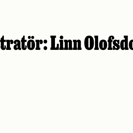
stratör:
Linn Olofsd