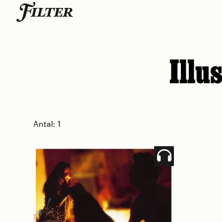
Skip
to
content
Illu
Antal:
1