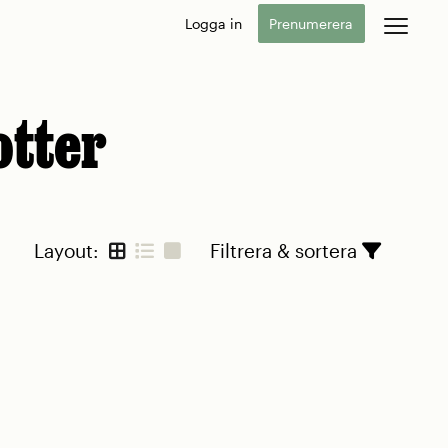
Logga in
Prenumerera
otter
Layout:
Filtrera & sortera