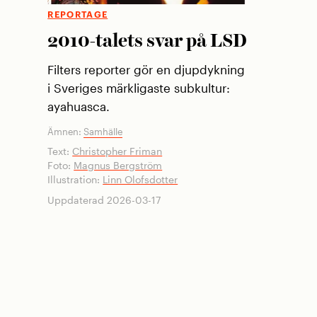
REPORTAGE
2010-talets svar på LSD
Filters reporter gör en djupdykning
i Sveriges märkligaste subkultur:
ayahuasca.
Ämnen:
Samhälle
Text:
Christopher Friman
Foto:
Magnus Bergström
Illustration:
Linn Olofsdotter
Uppdaterad 2026-03-17