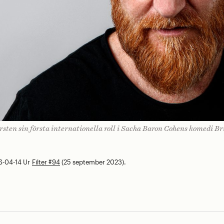
en sin första internationella roll i Sacha Baron Cohens komedi Br
6-04-14
Ur
Filter #94
(25 september 2023).