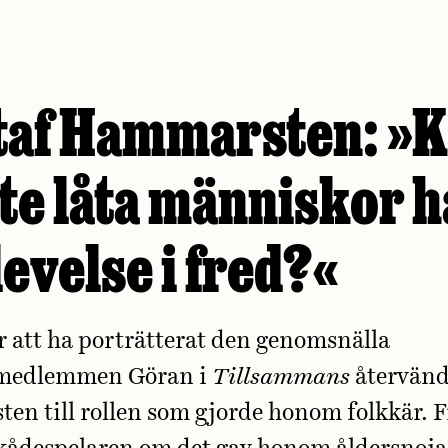
taf Hammarsten: »
nte låta människor h
evelse i fred?«
er att ha porträtterat den genomsnälla
vmedlemmen Göran i
Tillsammans
återvänd
n till rollen som gjorde honom folkkär. Fi