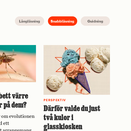
Långläsning
Snabbläsning
Guidning
bett värre
PERSPEKTIV
r på dem?
Därför valde du just
två kulor i
 om evolutionen
d ett
glasskiosken
vt arrangemang.