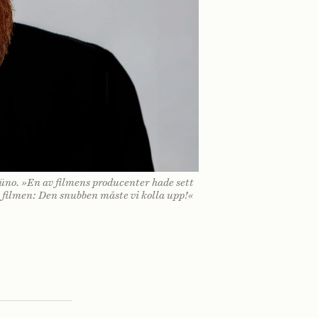
üno. »En av filmens producenter hade sett
filmen: Den snubben måste vi kolla upp!«