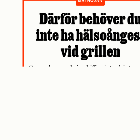
MATNOJAN
Därför behöver d
inte ha hälsoånges
vid grillen
Cancerlarmen kring biffen intas bäst m
nypa salt.
Av Mattias Göransson
MEST LÄST
Får du skäll för att du har grädde 