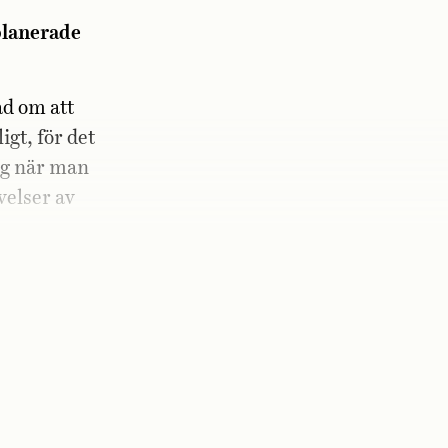
planerade
ad om att
igt, för det
ng när man
velser av