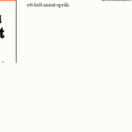
ett helt annat språk.
u
t
ed en
i carbonaran?
V