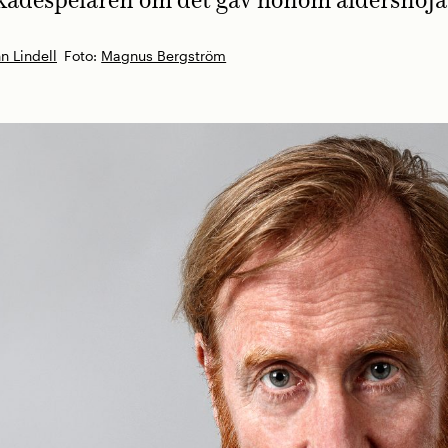
kådespelaren om det gav honom åldersnoja
n Lindell
Foto:
Magnus Bergström