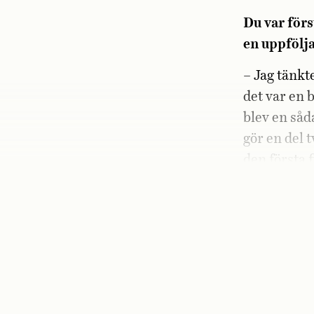
Du var för
en uppfölj
– Jag tänkt
det var en b
blev en såd
gör en del 
den första 
Vad övertyg