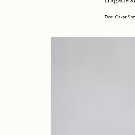
frågade s
Text:
Oskar Son