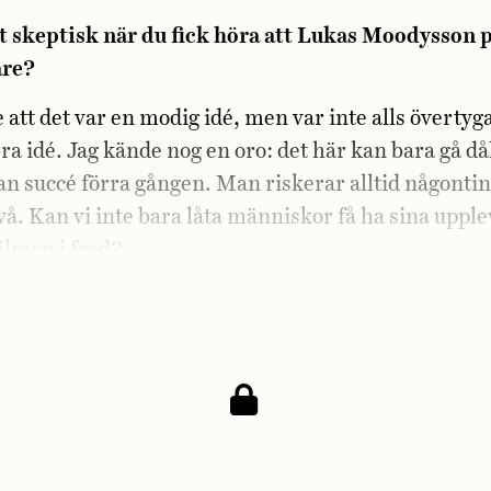
st skeptisk när du fick höra att Lukas Moodysson 
are?
e att det var en modig idé, men var inte alls övertyg
ra idé. Jag kände nog en oro: det här kan bara gå dål
an succé förra gången. Man riskerar alltid någonti
två. Kan vi inte bara låta människor få ha sina upple
filmen i fred?
ade dig till slut?