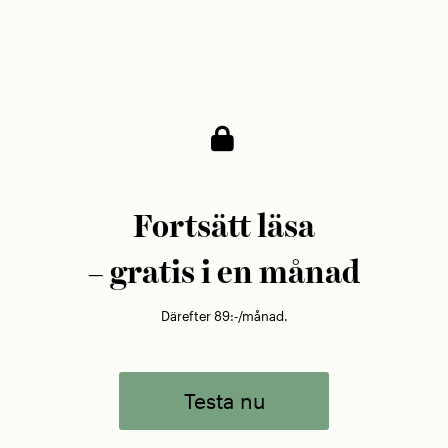
Hur håller man uppe motivationen,
decennium efter decennium?
Fortsätt läsa
– gratis i en månad
Därefter 89:-/månad.
Testa nu