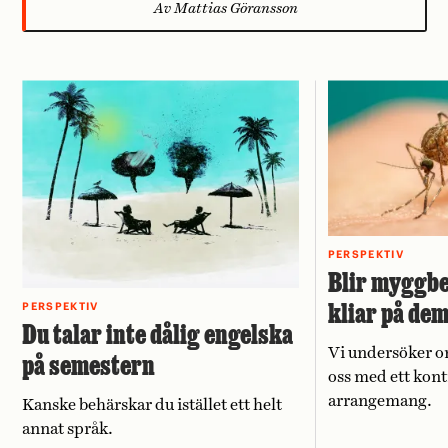
Av Mattias Göransson
PERSPEKTIV
Blir myggbe
kliar på de
PERSPEKTIV
Du talar inte dålig engelska
Vi undersöker o
på semestern
oss med ett kont
arrangemang.
Kanske behärskar du istället ett helt
annat språk.