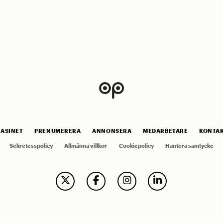
ASINET
PRENUMERERA
ANNONSERA
MEDARBETARE
KONTA
Sekretesspolicy
Allmänna villkor
Cookiepolicy
Hantera samtycke