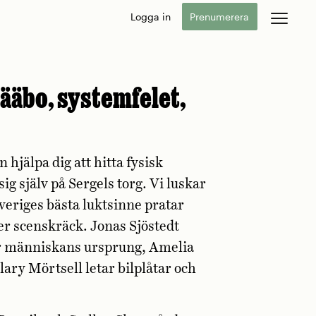
Logga in
Prenumerera
ääbo, systemfelet,
 hjälpa dig att hitta fysisk
ig själv på Sergels torg. Vi luskar
riges bästa luktsinne pratar
er scenskräck. Jonas Sjöstedt
ter människans ursprung, Amelia
ary Mörtsell letar bilplåtar och