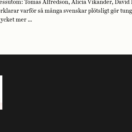
essutom: Tomas Alfredson, Alicia Vikander, David 
örklarar varför så många svenskar plötsligt gör tun
ycket mer …