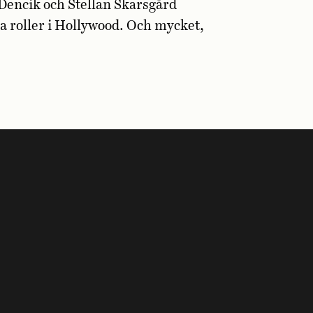
Dencik och Stellan Skarsgård
ga roller i Hollywood. Och mycket,