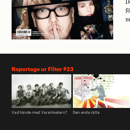
D
f
m
Reportage ur Filter #23
Vad hände med Varanteatern?
Den enda rätta