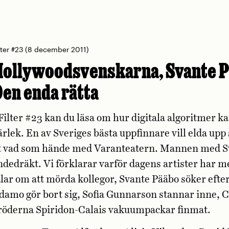
lter #23
(8 december 2011)
ollywoodsvenskarna, Svante P
en enda rätta
 Filter #23 kan du läsa om hur digitala algoritmer kan
ärlek. En av Sveriges bästa uppfinnare vill elda upp s
t vad som hände med Varanteatern. Mannen med Sve
ndedräkt. Vi förklarar varför dagens artister har m
alar om att mörda kollegor, Svante Pääbo söker ef
damo gör bort sig, Sofia Gunnarson stannar inne, Cl
röderna Spiridon-Calais vakuumpackar finmat.