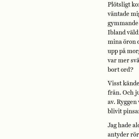
Plötsligt k
väntade mig
gymmande k
Ibland väld
mina öron o
upp på mor
var mer svä
bort ord?
Visst kände 
från. Och j
av. Ryggen 
blivit pins
Jag hade al
antyder rör