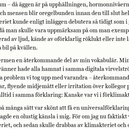
um – då äggen är på upphällningen, hormonnivåer
ch mensen blir oregelbunden innan den till slut he
riet kunde enligt inläggen debutera så tidigt som i 
 då man skulle vara uppmärksam på om man exempe
rad av ljud, kände av oförklarlig röklukt eller inte 
 bil på kvällen.
termen en återkommande del av min vokabulär. Mi
änner hade alla hamnat i samma digitala virvelst
lka problem vi tog upp med varandra – återkomman
r, flyende midjemått eller irritation över kollegor 
alltid i samma förklaring: Kanske var vi i förklimak
på många sätt var skönt att få en universalförklaring
gde en olustig känsla i mig. För om jag nu faktiskt 
riet, och sedan skulle drabbas av klimakteriet och 