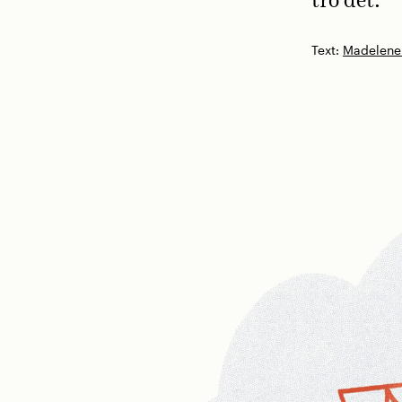
tro det.
Text:
Madelene