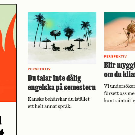
PERSPEKTIV
Blir mygg
PERSPEKTIV
om du klia
Du talar inte dålig
engelska på semestern
Vi undersöker
försett oss me
Kanske behärskar du istället
kontraintuiti
ett helt annat språk.
u
t