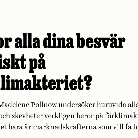
r alla dina besvär
iskt på
limakteriet?
Madelene Pollnow undersöker huruvida all
ch skevheter verkligen beror på förklimakt
det bara är marknads­krafterna som vill få 