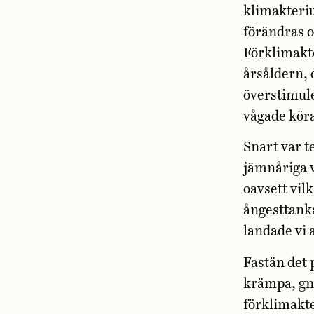
klimakteri
förändras o
Förklimakte
årsåldern,
överstimule
vågade köra
Snart var 
jämnåriga v
oavsett vi
ångesttanka
landade vi 
Fastän det 
krämpa, gna
förklimakte