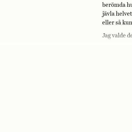
berömda hum
jävla helve
eller så ku
Jag valde d