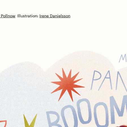
 Pollnow
Illustration:
Irene Danielsson