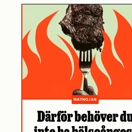
MATNOJAN
Därför behöver d
inte ha hälsoånges