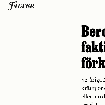
Skip
to
content
Bero
fakt
förk
42-åriga 
krämpor o
eller om 