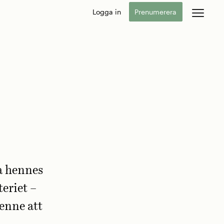
Logga in
Prenumerera
a hennes
eriet –
henne att