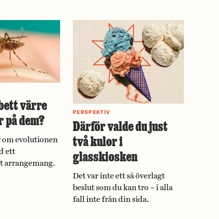
bett värre
PERSPEKTIV
r på dem?
Därför valde du just
två kulor i
 om evolutionen
d ett
glasskiosken
vt arrangemang.
Det var inte ett så överlagt
beslut som du kan tro – i alla
fall inte från din sida.