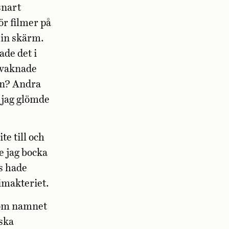
snart
r filmer på
min skärm.
ade det i
 vaknade
an? Andra
t jag glömde
te till och
e jag bocka
s hade
limakteriet.
 som namnet
iska