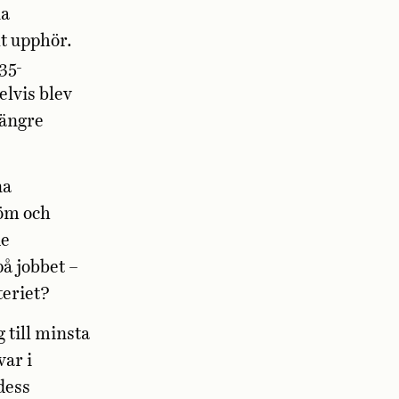
na
lt upphör.
35-
lvis blev
längre
na
röm och
de
på jobbet –
teriet?
 till minsta
var i
dess