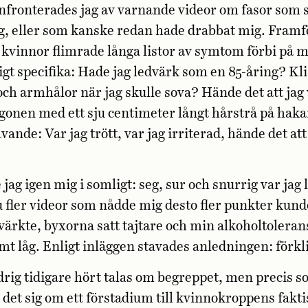
onfronterades jag av varnande videor om fasor som 
, eller som kanske redan hade drabbat mig. Framfö
vinnor flimrade långa listor av symtom förbi på 
igt specifika: Hade jag ledvärk som en 85-åring? Kli
ch armhålor när jag skulle sova? Hände det att jag
gonen med ett sju centimeter långt hårstrå på hak
vande: Var jag trött, var jag irriterad, hände det at
jag igen mig i somligt: seg, sur och snurrig var jag li
u fler videor som nådde mig desto fler punkter kund
värkte, byxorna satt tajtare och min alkoholtoleran
amt låg. Enligt inläggen stavades anledningen: förk
drig tidigare hört talas om begreppet, men precis
 det sig om ett förstadium till kvinno­kroppens fakt