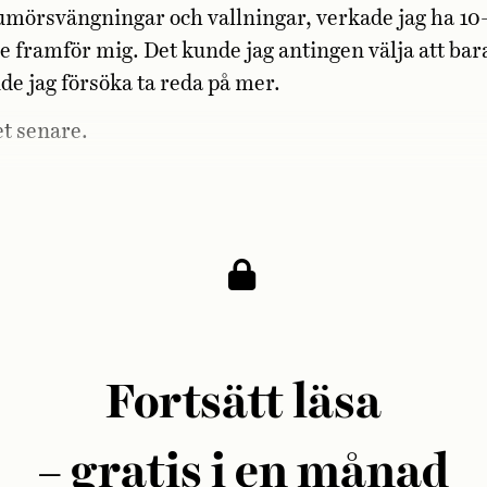
örsvängningar och vallningar, verkade jag ha 10–1
te framför mig. Det kunde jag antingen välja att bar
nde jag försöka ta reda på mer.
et senare.
Fortsätt läsa
– gratis i en månad