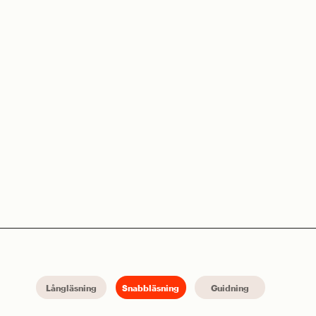
Långläsning
Snabbläsning
Guidning