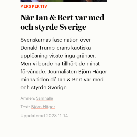
PERSPEKTIV
När Ian & Bert var med
och styrde Sverige
Svenskarnas fascination över
Donald Trump-erans kaotiska
upplösning visste inga gränser.
Men vi borde ha tillhört de minst
förvånade. Journalisten Björn Häger
minns tiden då Ian & Bert var med
och styrde Sverige.
Ämnen:
Samhälle
Text:
Björn Häger
Uppdaterad 2023-11-14