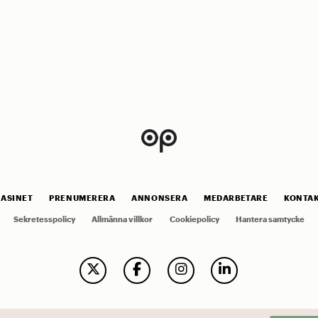
ASINET
PRENUMERERA
ANNONSERA
MEDARBETARE
KONTA
Sekretesspolicy
Allmänna villkor
Cookiepolicy
Hantera samtycke