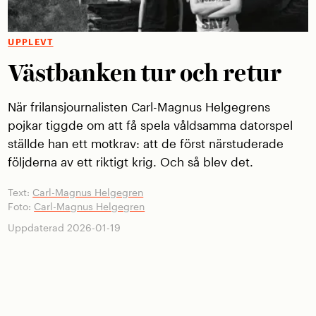
UPPLEVT
Västbanken tur och retur
När frilansjournalisten Carl-Magnus Helgegrens
pojkar tiggde om att få spela våldsamma datorspel
ställde han ett motkrav: att de först närstuderade
följderna av ett riktigt krig. Och så blev det.
Text:
Carl-Magnus Helgegren
Foto:
Carl-Magnus Helgegren
Uppdaterad 2026-01-19