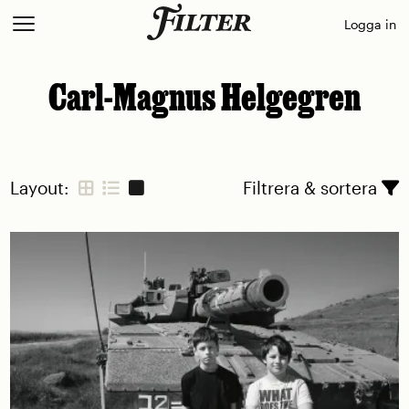
Skip
Logga in
to
content
Carl-Magnus Helgegren
Layout:
Filtrera & sortera