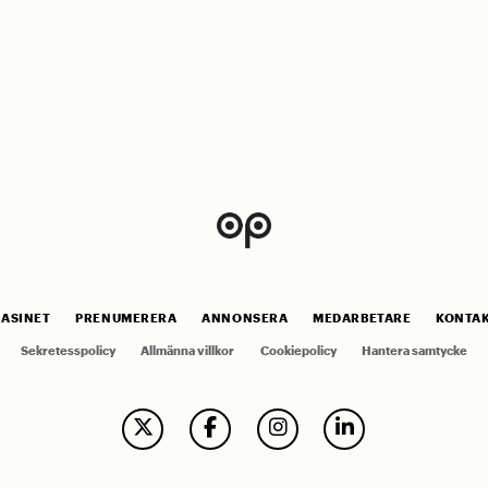
ASINET
PRENUMERERA
ANNONSERA
MEDARBETARE
KONTA
Sekretesspolicy
Allmänna villkor
Cookiepolicy
Hantera samtycke