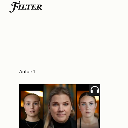
Skip
to
content
Antal:
1