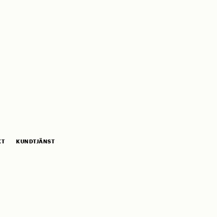
KT
KUNDTJÄNST