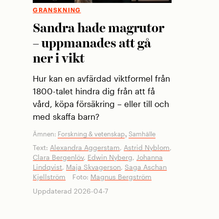
GRANSKNING
Sandra hade magrutor
– uppmanades att gå
ner i vikt
Hur kan en avfärdad viktformel från
1800-talet hindra dig från att få
vård, köpa försäkring – eller till och
med skaffa barn?
,
Ämnen:
Forskning & vetenskap
Samhälle
Text:
Alexandra Aggerstam
,
Astrid Nyblom
,
Clara Bergenlöv
,
Edwin Nyberg
,
Johanna
Lindqvist
,
Maja Skvagerson
,
Saga Aschan
Kjellström
Foto:
Magnus Bergström
Uppdaterad 2026-04-7