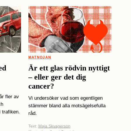
MATNOJAN
ed
Är ett glas rödvin nyttigt
– eller ger det dig
cancer?
r fler av
Vi undersöker vad som egentligen
ch
stämmer bland alla motsägelsefulla
i trafiken.
råd.
Text:
Maja Skvagerson