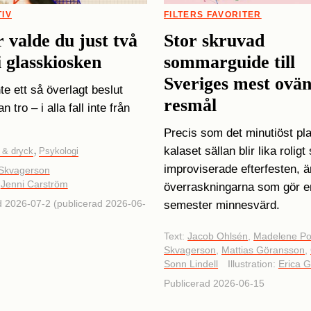
IV
FILTERS FAVORITER
 valde du just två
Stor skruvad
i glasskiosken
sommarguide till
Sveriges mest ovä
te ett så överlagt beslut
resmål
 tro – i alla fall inte från
Precis som det minutiöst pl
,
kalaset sällan blir lika rolig
 & dryck
Psykologi
improviserade efterfesten, ä
Skvagerson
:
Jenni Carström
överraskningarna som gör e
 2026-07-2 (publicerad 2026-06-
semester minnesvärd.
Text:
Jacob Ohlsén
,
Madelene Po
Skvagerson
,
Mattias Göransson
,
Sonn Lindell
Illustration:
Erica G
Publicerad 2026-06-15