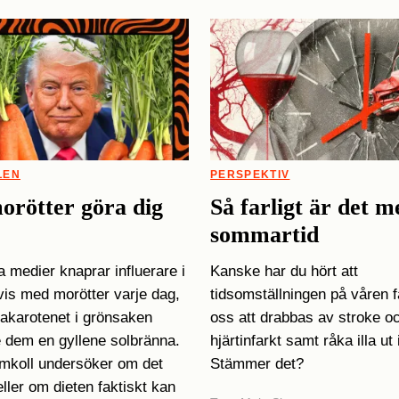
LEN
PERSPEKTIV
orötter göra dig
Så farligt är det m
sommartid
a medier knaprar influerare i
Kanske har du hört att
is med morötter varje dag,
tidsomställningen på våren få
etakarotenet i grönsaken
oss att drabbas av stroke o
 dem en gyllene solbränna.
hjärtinfarkt samt råka illa ut 
lumkoll undersöker om det
Stämmer det?
eller om dieten faktiskt kan