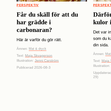
PERSPEKTIV
PERSPEKT
Får du skäll för att du
Därför
har grädde i
kulor 
carbonaran?
Det var in
som du kan
Här är varför du gör rätt.
din sida.
Ämnen:
Mat & dryck
Ämnen:
Mat
Text:
Maja Skvagerson
Illustration:
Jenni Carström
Text:
Maja 
Illustration
Publicerad 2026-08-3
Uppdaterad
29)