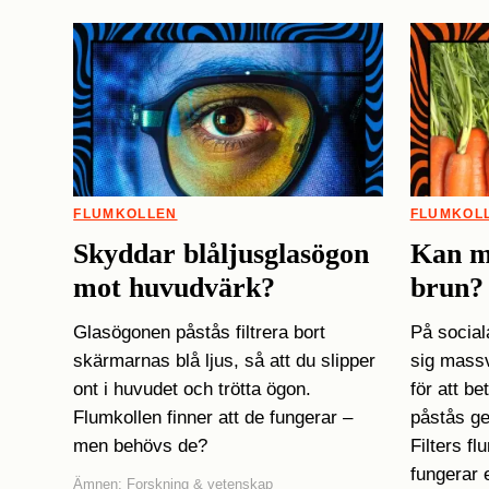
FLUMKOLLEN
FLUMKOL
Skyddar blåljus­glasögon
Kan m
mot huvudvärk?
brun?
Glasögonen påstås filtrera bort
På social
skärmarnas blå ljus, så att du slipper
sig massv
ont i huvudet och trötta ögon.
för att b
Flumkollen finner att de fungerar –
påstås ge
men behövs de?
Filters f
fungerar 
Ämnen:
Forskning & vetenskap