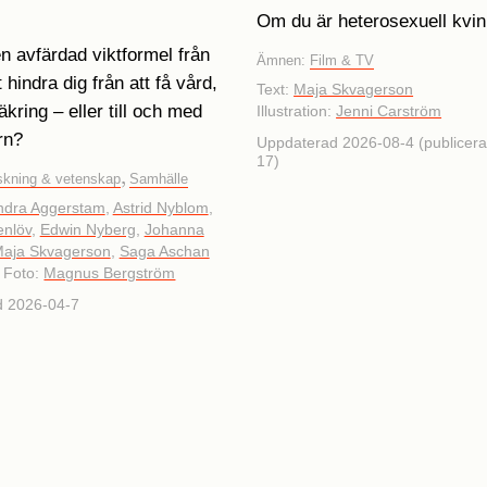
Om du är heterosexuell kvinn
n avfärdad viktformel från
Ämnen:
Film & TV
 hindra dig från att få vård,
Text:
Maja Skvagerson
kring – eller till och med
Illustration:
Jenni Carström
rn?
Uppdaterad 2026-08-4 (publicer
17)
,
skning & vetenskap
Samhälle
ndra Aggerstam
,
Astrid Nyblom
,
enlöv
,
Edwin Nyberg
,
Johanna
aja Skvagerson
,
Saga Aschan
Foto:
Magnus Bergström
d 2026-04-7