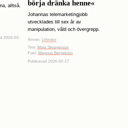
börja dränka henne«
a, alltså.
Johannas telemarketingjobb
utvecklades till sex år av
manipulation, våld och övergrepp.
ad 2026-02-
Ämnen:
Litteratur
Text:
Maja Skvagerson
Foto:
Magnus Bergström
Publicerad 2026-02-17