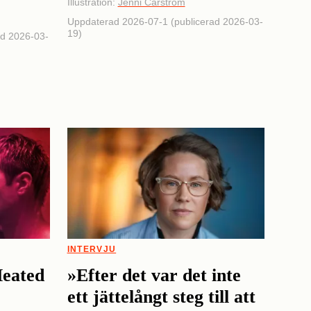
Illustration:
Jenni Carström
Uppdaterad 2026-07-1 (publicerad 2026-03-
19)
ad 2026-03-
INTERVJU
Heated
»Efter det var det inte
ett jättelångt steg till att