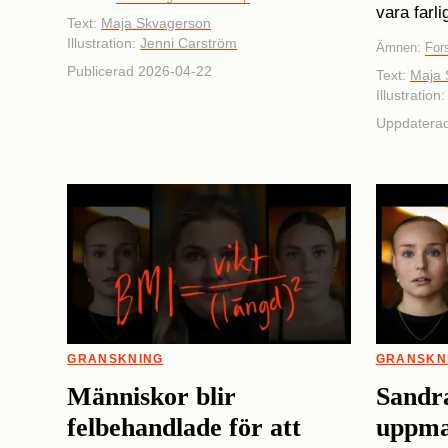
vara farli
Text:
Maja Skvagerson
Illustration:
Jenni Carström
Ämnen:
For
Publicerad 2026-04-22
Text:
Maja 
Illustration
Uppdatera
GRANSKNING
GRANSKN
Människor blir
Sandr
felbehandlade för att
uppman