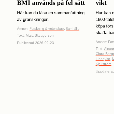
BMI används på fel sätt
vikt
Här kan du läsa en sammanfattning
Hur kan e
av granskningen.
1800-talet
köpa försä
,
Ämnen:
Forskning & vetenskap
Samhälle
skaffa ba
Text:
Maja Skvagerson
Ämnen:
For
Publicerad 2026-02-23
Text:
Alexa
Clara Berg
Lindqvist
,
M
Kjellström
Uppdatera