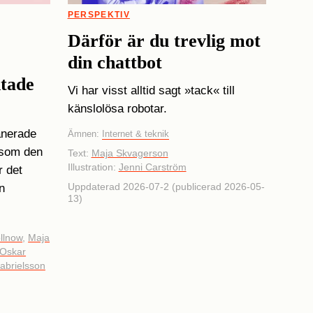
PERSPEKTIV
Därför är du trevlig mot
din chattbot
ntade
Vi har visst alltid sagt »tack« till
känslolösa robotar.
anerade
Ämnen:
Internet & teknik
t som den
Text:
Maja Skvagerson
Illustration:
Jenni Carström
r det
Uppdaterad 2026-07-2 (publicerad 2026-05-
n
13)
llnow
,
Maja
Oskar
abrielsson