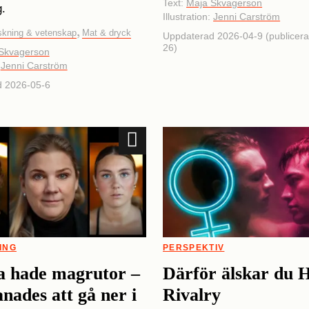
Text:
Maja Skvagerson
g.
Illustration:
Jenni Carström
,
skning & vetenskap
Mat & dryck
Uppdaterad 2026-04-9 (publicer
26)
Skvagerson
:
Jenni Carström
d 2026-05-6
ING
PERSPEKTIV
a hade magrutor –
Därför älskar du 
ades att gå ner i
Rivalry