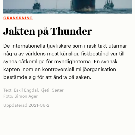
GRANSKNING
Jakten på Thunder
De internationella tjuvfiskare som i rask takt utarmar
några av världens mest känsliga fiskbestånd var till
synes oåtkomliga för myndigheterna. En svensk
kapten inom en kontroversiell miljöorganisation
bestämde sig för att ändra på saken.
Text:
Eskil Engdal
,
Kjetil Sæter
Foto:
Simon Ager
Uppdaterad 2021-06-2