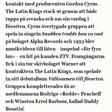
kontakt med producenten Gordon Cyrus.
The Latin Kings stack ut genom att både
rappa på svenska och om sin vardag i
förorten. Cyrus övertygade gruppen att
spela in singeln
Snubben trodde han va cool
på bolaget Alpha Records och 1993 blev
musikvideon till låten – inspelad »för fyra
lax« – en hit på kanalen ZTV. Framgångarna
fick i sin tur skivbolaget Warner att
kontraktera The Latin Kings, som spelade
in sitt debutalbum
Välkommen till förorten
.
Gruppen kompletterades då av
medlemmarna Rodrigo »Rodde« Pencheff
och Winston Errol Barbour, kallad Daddy
Boastin’.