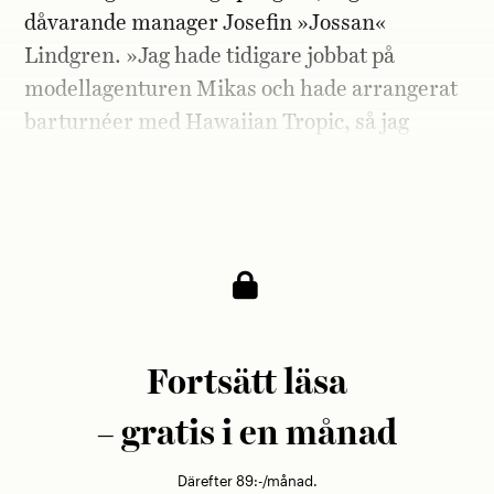
dåvarande manager Josefin »Jossan«
Lindgren. »Jag hade tidigare jobbat på
modellagenturen Mikas och hade arrangerat
barturnéer med Hawaiian Tropic, så jag
visste att det fanns pengar att tjäna ute på
vägarna. Så jag sa till ungarna: Vi måste ut!«
Fortsätt läsa
– gratis i en månad
Därefter 89:-/månad.