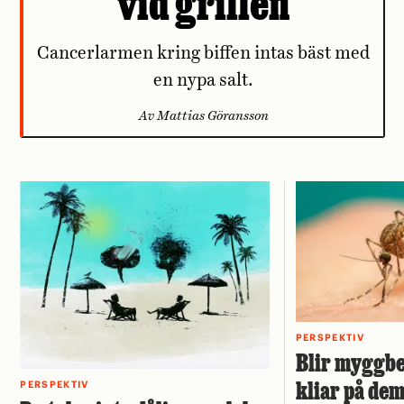
vid grillen
Cancerlarmen kring biffen intas bäst med
en nypa salt.
Av Mattias Göransson
PERSPEKTIV
Blir myggbe
kliar på de
PERSPEKTIV