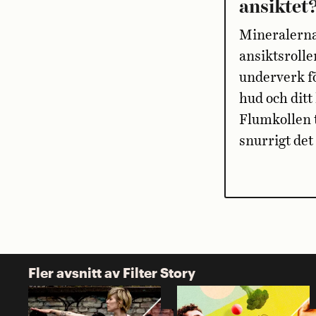
ansiktet
Mineralerna
ansiktsrolle
underverk f
hud och dit
Flumkollen 
snurrigt det 
Fler avsnitt av Filter Story