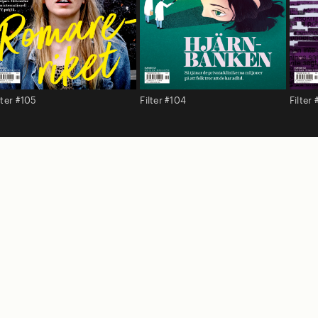
lter #105
Filter #104
Filter