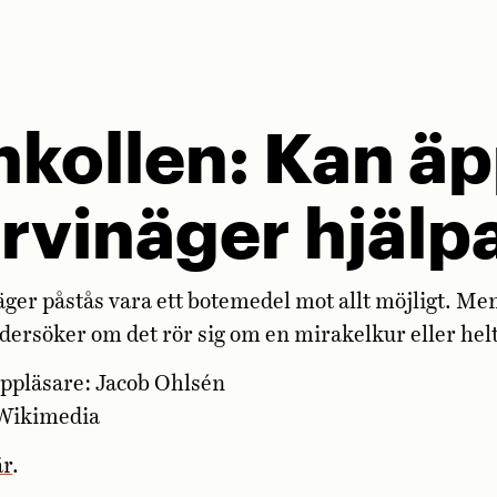
kollen: Kan äp
rvinäger hjälpa
ger påstås vara ett botemedel mot allt möjligt. Me
ersöker om det rör sig om en mirakelkur eller helt
ppläsare: Jacob Ohlsén
: Wikimedia
är
.