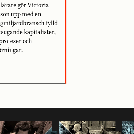
lärare gör Victoria
sson upp med en
miljardbransch fylld
tsugande kapitalister,
proteser och
örningar.