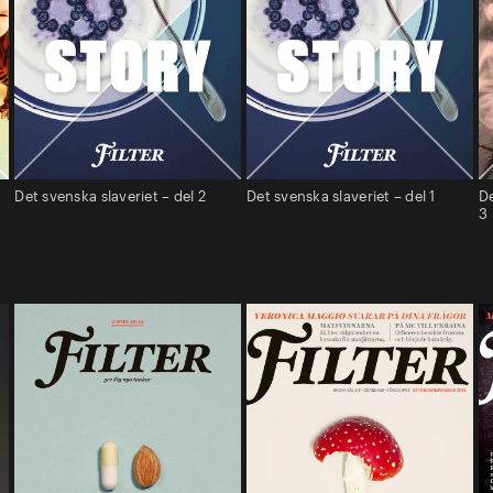
Det svenska slaveriet – del 2
Det svenska slaveriet – del 1
De
3