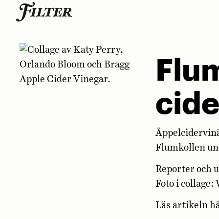
Skip
to
content
Flum
cide
Äppelcidervinä
Flumkollen und
Reporter och u
Foto i collage
Läs artikeln
h