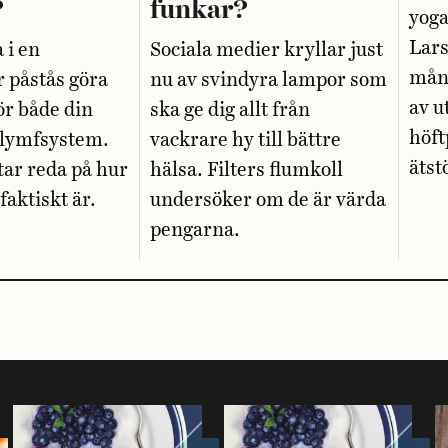
?
funkar?
yoga
Lar
 i en
Sociala medier kryllar just
mång
r påstås göra
nu av svindyra lampor som
av u
ör både din
ska ge dig allt från
höft
t lymfsystem.
vackrare hy till bättre
ätst
tar reda på hur
hälsa. Filters flumkoll
faktiskt är.
undersöker om de är värda
pengarna.