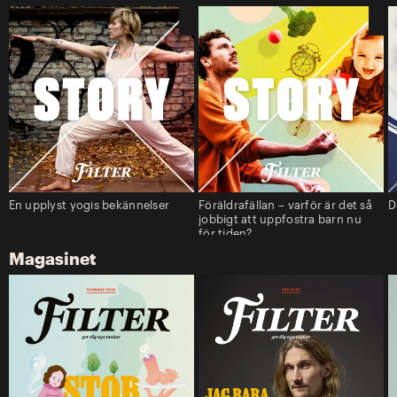
En upplyst yogis bekännelser
Föräldrafällan – varför är det så
D
jobbigt att uppfostra barn nu
för tiden?
Magasinet