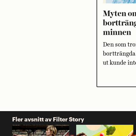
Myten o
bortträn
minnen
Den som tror
bortträngda
ut kunde int
Fler avsnitt av Filter Story