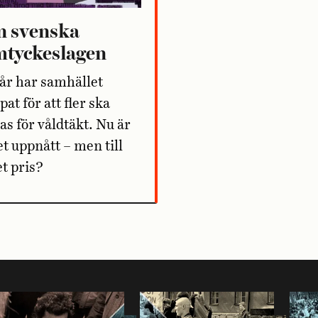
n svenska
mtyckeslagen
 år har samhället
at för att fler ska
s för våldtäkt. Nu är
t uppnått – men till
et pris?