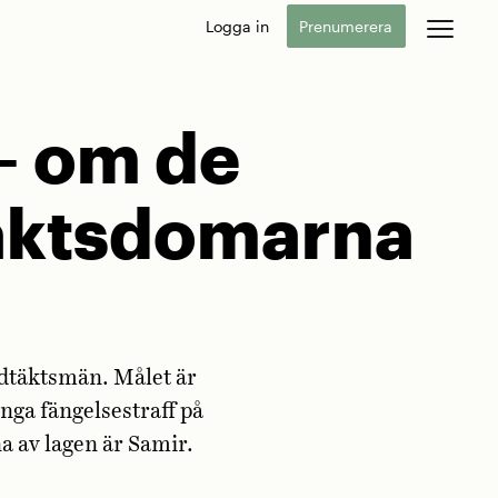
Logga in
Prenumerera
– om de
täktsdomarna
åldtäktsmän. Målet är
nga fängelsestraff på
a av lagen är Samir.