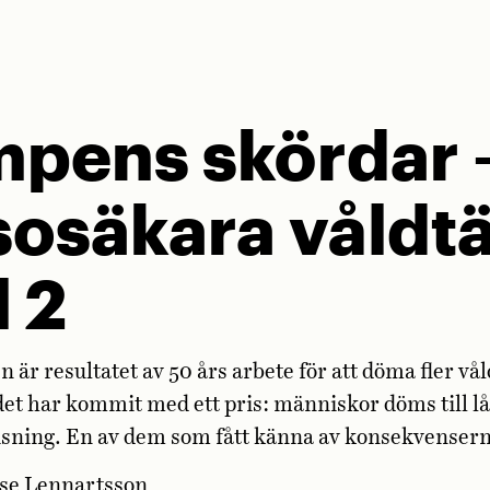
mpens skördar 
tsosäkara våld
l 2
 är resultatet av 50 års arbete för att döma fler v
et har kommit med ett pris: människor döms till lå
visning. En av dem som fått känna av konsekvensern
ise Lennartsson