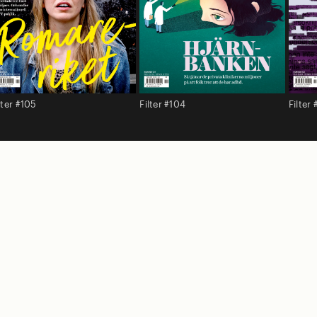
lter #105
Filter #104
Filter