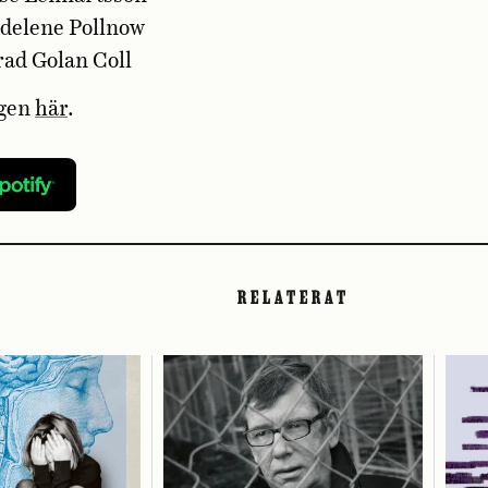
delene Pollnow
rad Golan Coll
ngen
här
.
RELATERAT