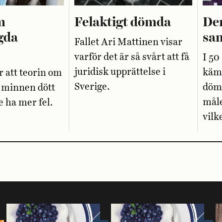
m
Felaktigt dömda
De
gda
sa
Fallet Ari Mattinen visar
varför det är så svårt att få
I 50
juridisk upprättelse i
kämp
 att teorin om
Sverige.
döma
 minnen dött
måle
e ha mer fel.
vilk