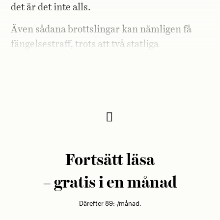
det är det inte alls.
Även sådana brottslingar kan nämligen få
fängelsestraff, trots att två statliga
utredningar dömt ut påföljden som olämplig
för just individer som Engström.
Fortsätt läsa
– gratis i en månad
Därefter 89:-/månad.