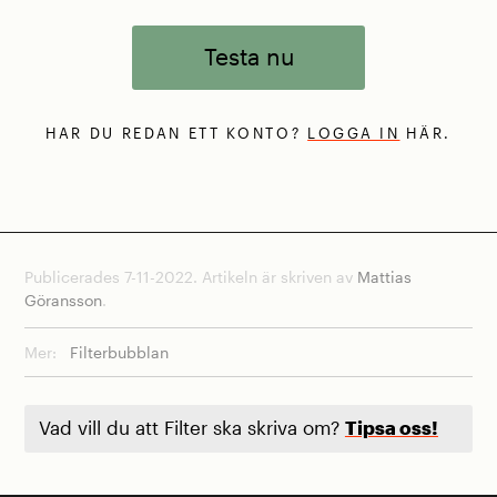
Testa nu
HAR DU REDAN ETT KONTO?
LOGGA IN
HÄR.
Publicerades 7-11-2022. Artikeln är skriven av
Mattias
Göransson
.
Mer:
Filterbubblan
Vad vill du att Filter ska skriva om?
Tipsa oss!