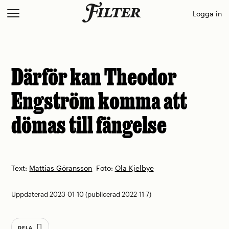
Skip
Logga in
to
content
Därför kan Theodor
Engström komma att
dömas till fängelse
Text:
Mattias Göransson
Foto:
Ola Kjelbye
Uppdaterad 2023-01-10 (publicerad 2022-11-7)
DELA