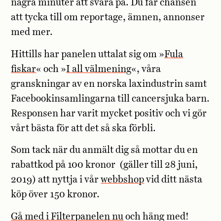
några minuter att svara på. Du får chansen
att tycka till om reportage, ämnen, annonser
med mer.
Hittills har panelen uttalat sig om »
Fula
fiskar
« och »
I all välmening
«, våra
granskningar av en norska laxindustrin samt
Facebookinsamlingarna till cancersjuka barn.
Responsen har varit mycket positiv och vi gör
vårt bästa för att det så ska förbli.
Som tack när du anmält dig så mottar du en
rabattkod på 100 kronor (gäller till 28 juni,
2019) att nyttja i vår
webbshop
vid ditt nästa
köp över 150 kronor.
Gå med i Filterpanelen nu
och häng med!