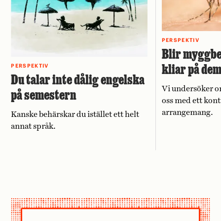
PERSPEKTIV
Blir myggbe
kliar på de
PERSPEKTIV
Du talar inte dålig engelska
Vi undersöker o
på semestern
oss med ett kont
arrangemang.
Kanske behärskar du istället ett helt
annat språk.