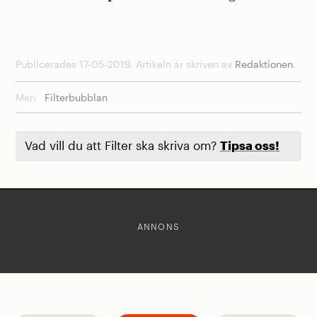
Publicerades 17-05-2019. Artikeln är skriven av
Redaktionen
.
Mer:
Filterbubblan
Vad vill du att Filter ska skriva om?
Tipsa oss!
ANNONS