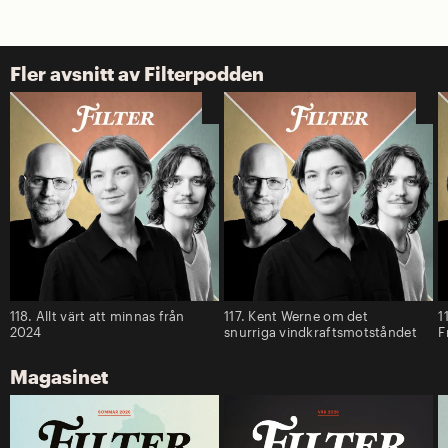
Fler avsnitt av Filterpodden
118. Allt värt att minnas från
117. Kent Werne om det
1
2024
snurriga vindkraftsmotståndet
F
Magasinet