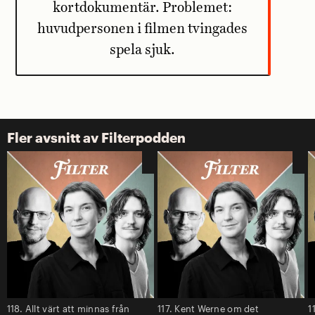
kortdokumentär. Problemet:
huvudpersonen i filmen tvingades
spela sjuk.
Fler avsnitt av Filterpodden
118. Allt värt att minnas från
117. Kent Werne om det
1