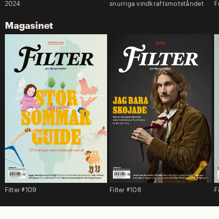
2024
snurriga vindkraftsmotståndet
F
Magasinet
Filter #109
Filter #108
F