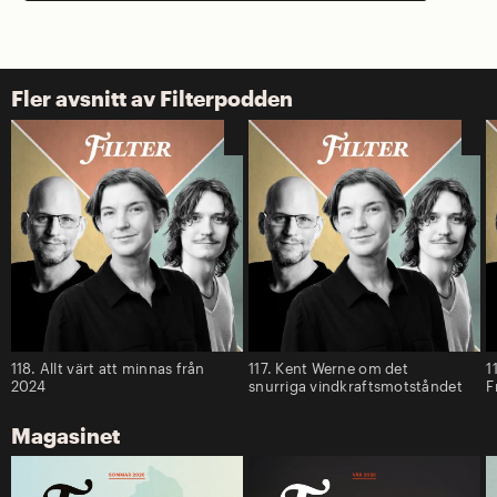
Fler avsnitt av Filterpodden
118. Allt värt att minnas från
117. Kent Werne om det
1
2024
snurriga vindkraftsmotståndet
F
Magasinet