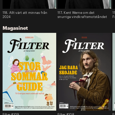
118. Allt värt att minnas från
117. Kent Werne om det
1
2024
snurriga vindkraftsmotståndet
F
Magasinet
Filter #109
Filter #108
F