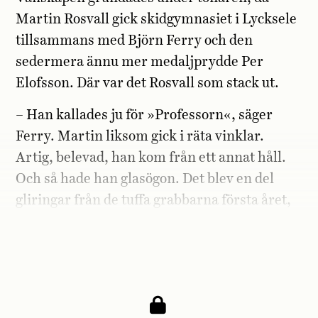
Martin Rosvall gick skidgymnasiet i Lycksele
tillsammans med Björn Ferry och den
sedermera ännu mer medaljprydde Per
Elofsson. Där var det Rosvall som stack ut.
– Han kallades ju för »Professorn«, säger
Ferry. Martin liksom gick i räta vinklar.
Artig, belevad, han kom från ett annat håll.
Och så hade han glasögon. Det blev en del
gliringar från de tuffa grabbarna första året,
men sedan upptäckte folk hurdan han var. Så
han vart faktiskt populär.