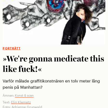
PORTRÄTT
»We're gonna medicate this
like fuck!«
Varför målade graffitikonstnären en tolv meter lång
penis på Manhattan?
Ämnen:
Konst & scen
Text:
Elin Klemetz
Foto:
Adrienne Grunwald