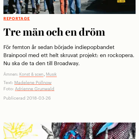
REPORTAGE
Tre män och en dröm
För femton år sedan började indiepopbandet
Brainpool med ett helt skruvat projekt: en rock­­opera.
Nu ska de ta den till Broadway.
,
Ämnen:
Konst & scen
Musik
Text:
Madelene Pollnow
Foto:
Adrienne Grunwald
Publicerad 2018-03-26