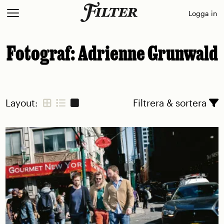
Skip
Logga in
to
content
Fotograf:
Adrienne Grunwald
Layout:
Filtrera & sortera