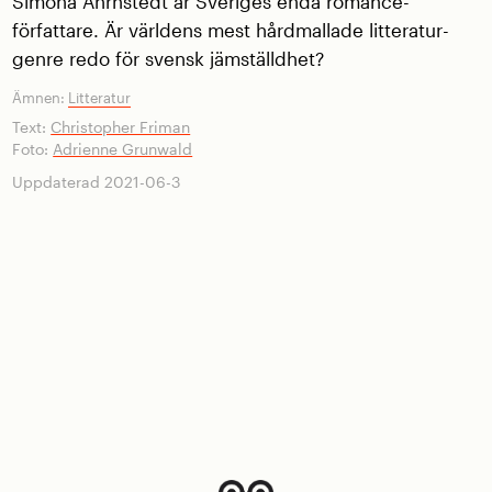
Simona Ahrnstedt är ­Sveriges enda romance­
författare. Är världens mest hård­mallade litteratur­
genre redo för svensk jämställdhet?
Ämnen:
Litteratur
Text:
Christopher Friman
Foto:
Adrienne Grunwald
Uppdaterad 2021-06-3