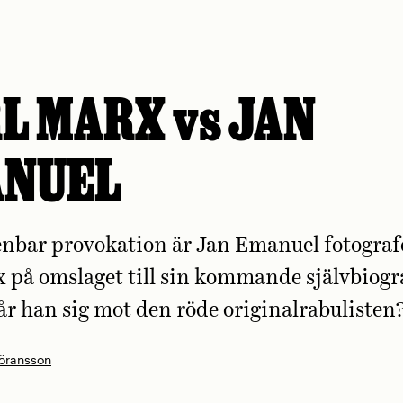
L MARX vs JAN
ANUEL
nbar provokation är Jan Emanuel fotogra
 på omslaget till sin kommande självbiogra
tår han sig mot den röde originalrabulisten
öransson