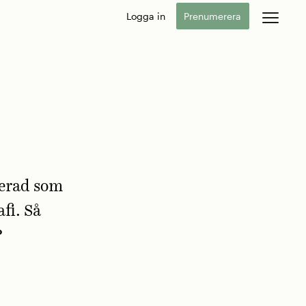
Logga in
Prenumerera
ferad som
fi. Så
?