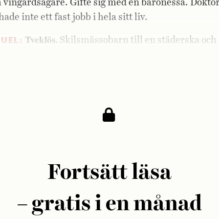
 vingårdsägare. Gifte sig med en baronessa. Doktor
hade inte ett fast jobb i hela sitt liv.
Tveklös.
UEL:
Skilsmässobarn till en städerska och e
rten Gottsunda. Gängkriminell som via folkhögskol
ektivet blev behandlingsassistent.
Fortsätt läsa
– gratis i en månad