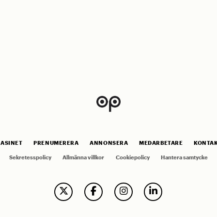
ASINET
PRENUMERERA
ANNONSERA
MEDARBETARE
KONTA
Sekretesspolicy
Allmänna villkor
Cookiepolicy
Hantera samtycke