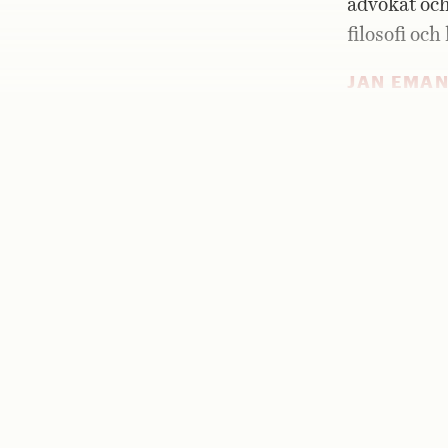
advokat och
filosofi och 
JAN EMAN
betongföro
Hasselakoll