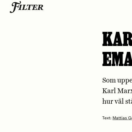
Skip
to
content
KAR
EM
Som uppe
Karl Marx
hur väl s
Text:
Mattias G