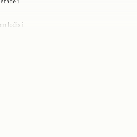
erade i
n lodis i
a och