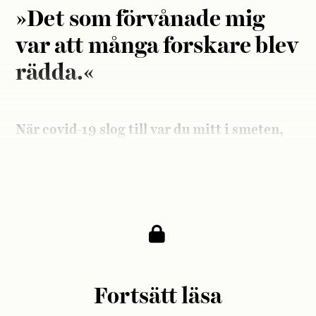
»Det som förvånade mig
var att många forskare blev
rädda.«
När covid-19 slog till var du mitt i smeten,
kan man säga: dina specialkompetenser var
smittspårning och vaccinsäkerhet.
Fortsätt läsa