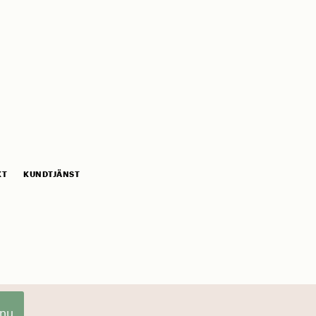
KT
KUNDTJÄNST
 nu