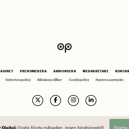
ASINET
PRENUMERERA
ANNONSERA
MEDARBETARE
KONTA
Sekretesspolicy
Allmänna villkor
Cookiepolicy
Hantera samtycke
Starta
r Digital:
Gratis första månaden, ingen bindningstid!