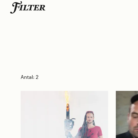
Skip
to
content
Antal:
2