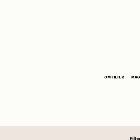
OM FILTER
MAG
Filte