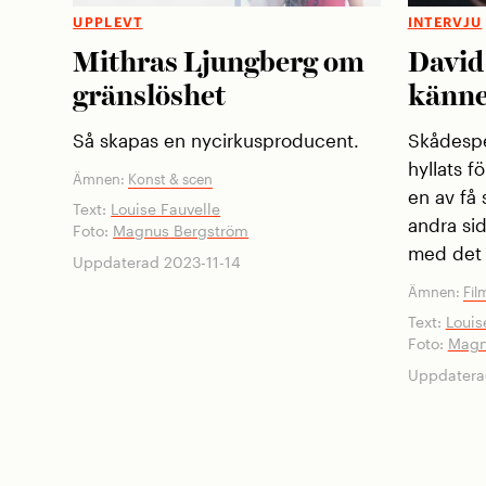
UPPLEVT
INTERVJU
Mithras Ljungberg om
David
gränslöshet
känne
Så skapas en nycirkusproducent.
Skådespe
hyllats f
Ämnen:
Konst & scen
en av få
Text:
Louise Fauvelle
andra sid
Foto:
Magnus Bergström
med det
Uppdaterad 2023-11-14
Ämnen:
Fil
Text:
Louis
Foto:
Magn
Uppdatera