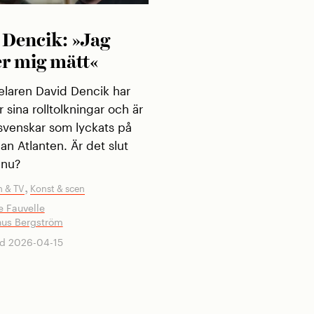
 Dencik: »Jag
r mig mätt«
laren David Dencik har
ör sina rolltolkningar och är
 svenskar som lyckats på
an Atlanten. Är det slut
 nu?
,
m & TV
Konst & scen
e Fauvelle
us Bergström
d 2026-04-15