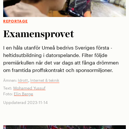
REPORTAGE
Examensprovet
I en håla utanför Umeå ­bedrivs Sveriges första ­
heltidsutbildning i dator­spelande. Filter följde
premiär­kullen när det var dags att fånga drömmen
om framtida proffskontrakt och sponsormiljoner.
,
Ämnen:
Idrott
Internet & teknik
Text:
Mohamed Yussuf
Foto:
Elin Berge
Uppdaterad 2023-11-14