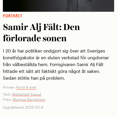
PORTRÄTT
Samir Alj Fält: Den
förlorade sonen
I 20 år har politiker ondgjort sig över att Sveriges
konsthögskolor är en sluten verkstad för ungdomar
från välbeställda hem. Formgivaren Samir Alj Fält
hittade ett sätt att faktiskt göra något åt saken.
Sedan stötte han på problem.
Ämnen:
Konst & scen
Text:
Mohamed Yussuf
Foto:
Magnus Bergström
Uppdaterad 2025-05-8