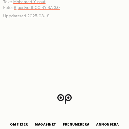
Text:
Mohamed Yussuf
Foto:
Bjoertvedt CC BY-SA 3.0
Uppdaterad 2025-03-19
OM FILTER
MAGASINET
PRENUMERERA
ANNONSERA