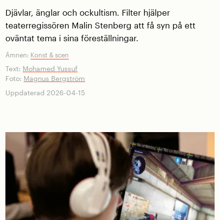
Djävlar, änglar och ockultism. Filter hjälper
teaterregissören Malin Stenberg att få syn på ett
oväntat tema i sina föreställningar.
Ämnen:
Konst & scen
Text:
Mohamed Yussuf
Foto:
Magnus Bergström
Uppdaterad 2026-04-15