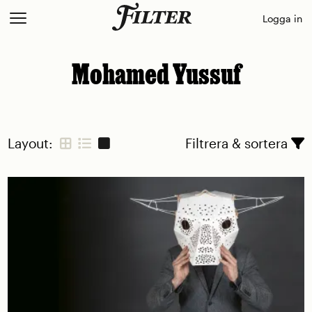
Skip
Logga in
to
content
Mohamed Yussuf
Layout:
Filtrera & sortera