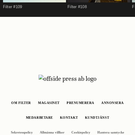
Filter #109
Filter #108
F
OM FILTER
MAGASINET
PRENUMERERA
ANNONSERA
MEDARBETARE
KONTAKT
KUNDTJÄNST
Sekretesspolicy
Allmänna villkor
Cookiepolicy
Hantera samtycke