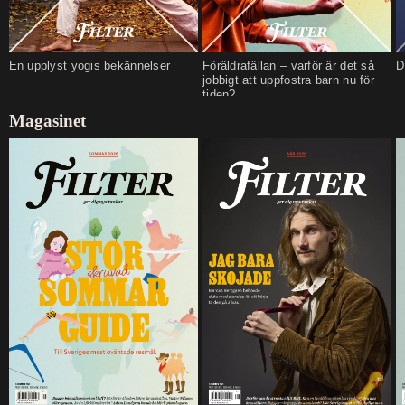
En upplyst yogis bekännelser
Föräldrafällan – varför är det så
D
jobbigt att uppfostra barn nu för
tiden?
Magasinet