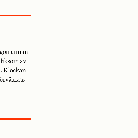
ågon annan
liksom av
0. Klockan
förväxlats