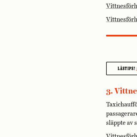
Vittnesför
Vittnesför
LÄSTIPS!
3. Vittn
Taxichauffö
passagerare
släppte av 
Vittnesför