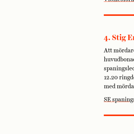
4. Stig 
Att mördare
huvudbonad
spaningsle
12.20 ringd
med mörda
SE spaning