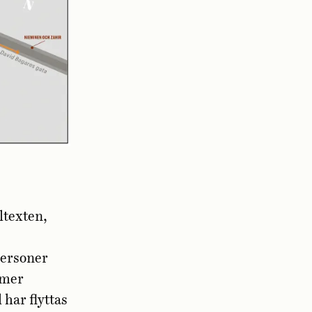
ltexten,
personer
 mer
 har flyttas