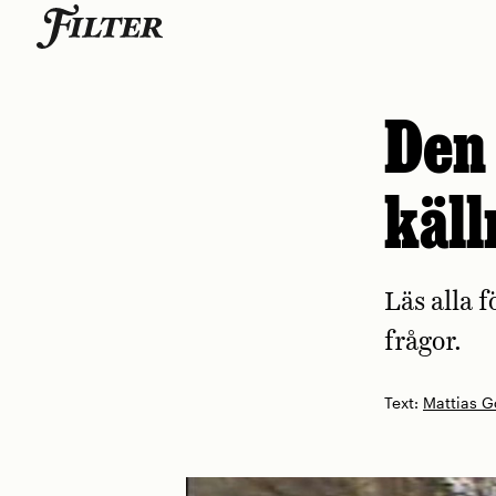
Skip
to
content
Den
käll
Läs alla 
frågor.
Text:
Mattias G