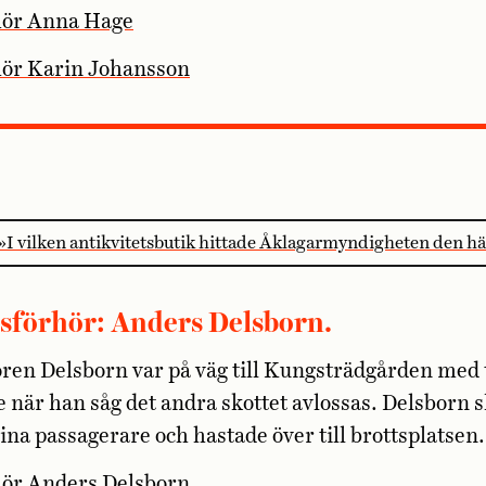
hör Anna Hage
hör Karin Johansson
»I vilken antikvitets­butik hittade Åklagar­myndigheten den hä
esförhör: Anders Delsborn.
ren Delsborn var på väg till Kungsträdgården med 
 när han såg det andra skottet avlossas. Delsborn s
sina passagerare och hastade över till brottsplatsen.
hör Anders Delsborn