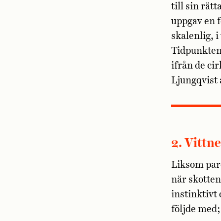
till sin rä
uppgav en f
skalenlig, 
Tidpunkten 
ifrån de ci
Ljungqvist 
2. Vittn
Liksom par
när skotten
instinktivt 
följde med;