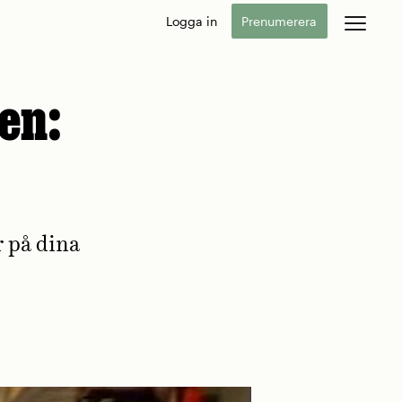
Logga in
Prenumerera
en:
r på dina