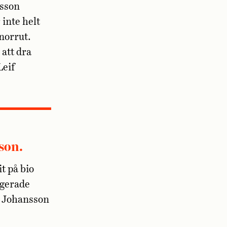
nsson
 inte helt
norrut.
att dra
Leif
son.
t på bio
agerade
l. Johansson