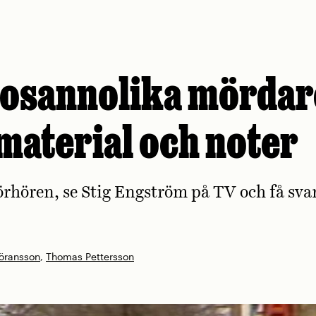
 osannolika mördar
material och noter
förhören, se Stig Engström på TV och få sva
öransson
,
Thomas Pettersson