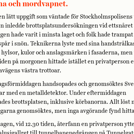
na och mordvapnet.
en lätt uppgift som väntade för Stockholmspolisens
en inledde brottsplatsundersökningen vid ettsnåret
en hade varit i minsta laget och folk hade trampat
spår i snön. Teknikerna lyste med sina handstrålka
r hylsor, kulor och anslagsmärken i fasaderna, men 
iden på morgonen hittade istället en privatperson e
avägens västra trottoar.
agsförmiddagen handsopades och genomsöktes Sv
oar med en metalldetektor. Under eftermiddagen
es brottsplatsen, inklusive körbanorna. Allt löst 
ngarna genomsöktes, men inga avgörande fynd hitt
gen, vid 12.30 tiden, återfann en privatperson ytte
jalusigallret till tunnelbanenedgången på Tunnelgat