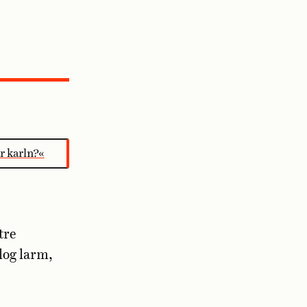
r karln?«
tre
log larm,