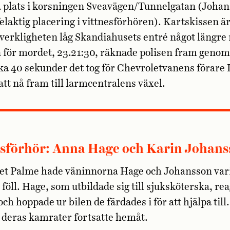
tta plats i korsningen Sveavägen/Tunnelgatan (Joha
elaktig placering i vittnesförhören). Kartskissen är
i verkligheten låg Skandiahusets entré något längre 
för mordet, 23.21:30, räknade polisen fram genom 
rka 40 sekunder det tog för Chevroletvanens förare 
att nå fram till larmcentralens växel.
esförhör: Anna Hage och Karin Johans
et Palme hade väninnorna Hage och Johansson vari
 föll. Hage, som utbildade sig till sjuksköterska, re
och hoppade ur bilen de färdades i för att hjälpa til
 deras kamrater fortsatte hemåt.