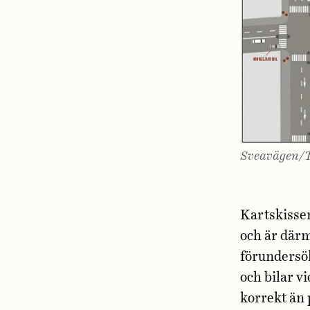
Sveavägen/T
Kartskissen
och är därm
förundersö
och bilar v
korrekt än 