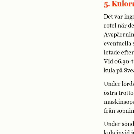
5. Kulor
Det var ing
rotel när d
Avspärrning
eventuella 
letade efte
Vid 06.30-t
kula på Sve
Under lörd
östra trott
maskinsopad
från sopni
Under sönda
kula invid 