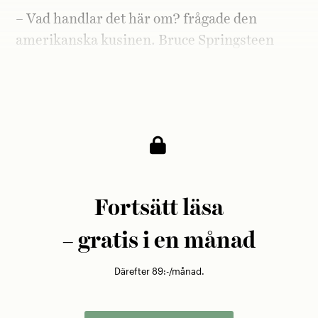
– Vad handlar det här om? frågade den
amerikanska kusinen. Bruce Springsteen
från New Jersey spelar och tidningarna
behandlar det som om ett krig hade brutit ut.
Fortsätt läsa
– gratis i en månad
Därefter 89:-/månad.