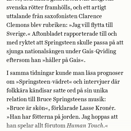
svenska rötter framhölls, och ett artigt
uttalande från saxofonisten Clarence
Clemons blev rubriken: »Jag vill flytta till
Sverige.« Aftonbladet rapporterade till och
med ryktet att Springsteen skulle passa på att
sjunga nationalsången under Gais-Qviding
eftersom han »håller på Gais«.
I samma tidningar kunde man läsa prognoser
om »Springsteen-vädret« och intervjuer där
folkkära kändisar satte ord på sin unika
relation till Bruce Springsteens musik:
»Bruce är skön«, förklarade Lasse Kronér.
»Han har fötterna på jorden. Jag hoppas att
han spelar allt förutom
Human Touch
.«