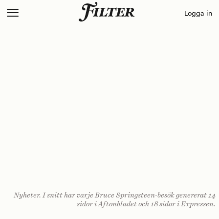
Skip
Logga in
to
content
Nyheter. I snitt har varje Bruce ­Springsteen-besök genererat 14
sidor i Aftonbladet och 18 sidor i Expressen.