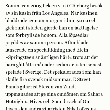
Sommaren 2003 fick en vän i Göteborg besök
av sin kusin från Los Angeles. När kusinen
bläddrade igenom morgontidningarna och
gick runt i staden gjorde han en iakttagelse
som förbryllade honom. Alla löpsedlar
pryddes av samma person. Aftonbladet
lanserade en specialtidning med titeln
»Springsteen är äntligen här!« trots att det
bara gått åtta månader sedan artisten senast
spelade i Sverige. Det spekulerades i om han
skulle fira svensk midsommar. E Street
Bands gitarrist Steven van Zandt
uppmanades att ge sina omdömen om Sahara
Hotnights, Hives och Soundtrack of Our
Lives, den andra gitarristen Nils Lofgrens