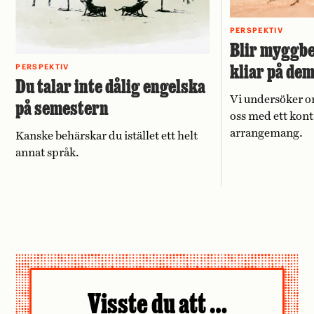
PERSPEKTIV
Blir myggbe
kliar på de
PERSPEKTIV
Du talar inte dålig engelska
Vi undersöker o
på semestern
oss med ett kont
arrangemang.
Kanske behärskar du istället ett helt
annat språk.
Visste du att …