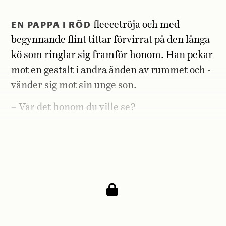
EN PAPPA I RÖD
fleecetröja och med
begynnande flint tittar för­virrat på den långa
kö som ringlar sig framför honom. Han pekar
mot en gestalt i andra änden av rummet och ­
vänder sig mot sin unge son.
– Var det honom du ville se?
Sonen nickar. Pappan kliar sig i hårbottnen
och muttrar något ohörbart.