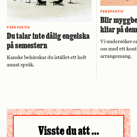
PERSPEKTIV
Blir myggbe
kliar på de
PERSPEKTIV
Du talar inte dålig engelska
Vi undersöker o
på semestern
oss med ett kont
arrangemang.
Kanske behärskar du istället ett helt
annat språk.
Visste du att …