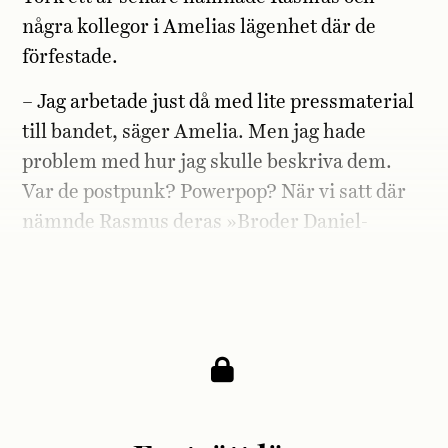
några kollegor i Amelias lägenhet där de
förfestade.
– Jag arbetade just då med lite pressmaterial
till bandet, säger Amelia. Men jag hade
problem med hur jag skulle beskriva dem.
Var de postpunk? Powerpop? När vi satt där
nämnde Rasmus deras »Broder Daniel-
influens«. »Vilka är de?« frågade jag. Rasmus
svarade: »De är jättestora i Sverige!«