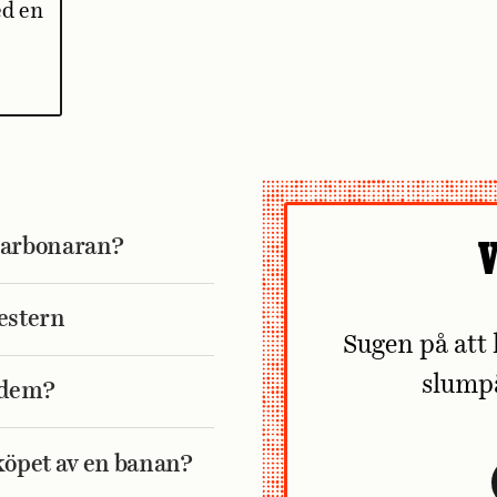
ed en
i carbonaran?
V
mestern
Sugen på att 
slump
å dem?
köpet av en banan?