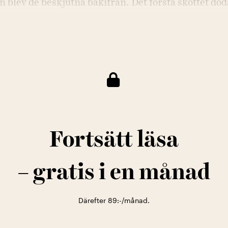
 blev de beskjutna bakifrån. Det första skottet dö
an den andra kulan gick genom Lisbeths kappa oc
. Enligt polisens officiella tid för mordet var klock
Fortsätt läsa
– gratis i en månad
Därefter 89:-/månad.