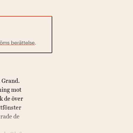
röms berättelse
.
n Grand.
ning mot
k de över
ltfönster
erade de