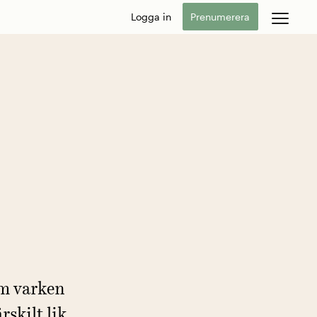
Logga in
Prenumerera
öm varken
rskilt lik