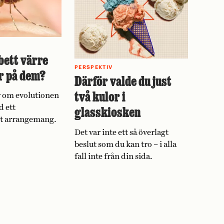
bett värre
PERSPEKTIV
r på dem?
Därför valde du just
två kulor i
 om evolutionen
d ett
glasskiosken
vt arrangemang.
Det var inte ett så överlagt
beslut som du kan tro – i alla
fall inte från din sida.