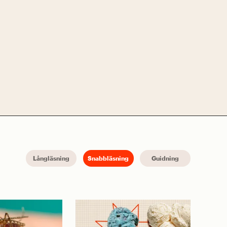
Långläsning
Snabbläsning
Guidning