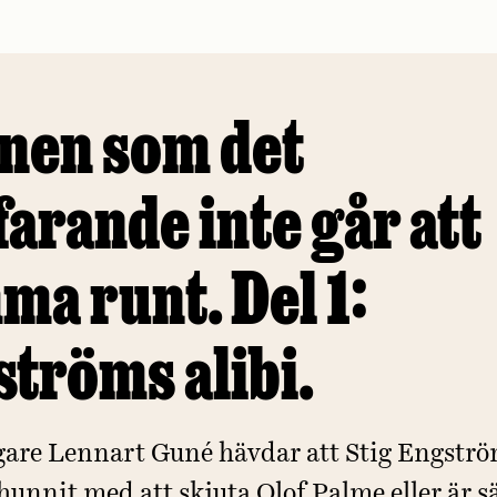
nen som det
farande inte går att
a runt. Del 1:
tröms alibi.
gare Lennart Guné hävdar att Stig Engstr
hunnit med att skjuta Olof Palme eller är sä