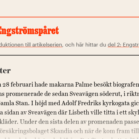
 Engströmspåret
duktionen till artikelserien
, och här hittar du
del 2: Engst
ter
n 28 februari hade makarna Palme besökt biografe
s promenerade de sedan Sveavägen söderut, i rikt
mla Stan. I höjd med Adolf Fredriks kyrkogata gic
ra sidan av Sveavägen där Lisbeth ville titta i ett sky
 kläder. Under den sista delen av promenaden pass
 försäkringsbolaget Skandia och när de kom fram till