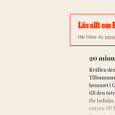
Läs allt om
Här hittar du
intro
20 minu
Kvällen de
Tillsamman
hemmet i Ga
till den öst
för indiska
entrén till