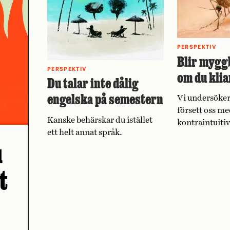
PERSPEKTIV
Blir mygg
PERSPEKTIV
om du klia
Du talar inte dålig
engelska på semestern
Vi undersöker
försett oss me
Kanske behärskar du istället
kontraintuiti
ett helt annat språk.
u
t