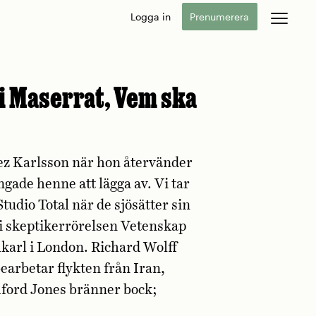
Logga in
Prenumerera
ni Maserrat, Vem ska
nez Karlsson när hon återvänder
gade henne att lägga av. Vi tar
tudio Total när de sjösätter sin
 skeptikerrörelsen Vetenskap
llkarl i London. Richard Wolff
earbetar flykten från Iran,
hford Jones bränner bock;