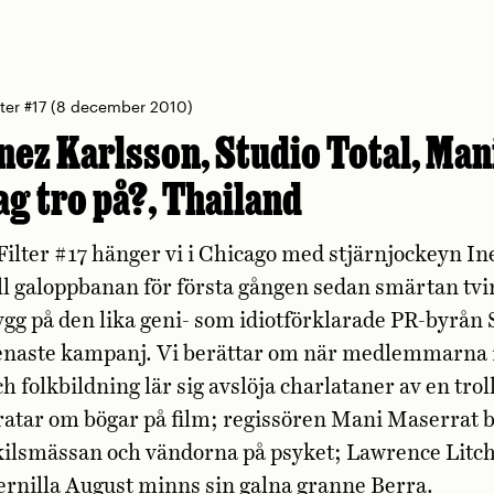
lter #17
(8 december 2010)
nez Karlsson, Studio Total, Ma
ag tro på?, Thailand
 Filter #17 hänger vi i Chicago med stjärnjockeyn I
ill galoppbanan för första gången sedan smärtan tvin
ygg på den lika geni- som idiotförklarade PR-byrån S
enaste kampanj. Vi berättar om när medlemmarna i
ch folkbildning lär sig avslöja charlataner av en tro
ratar om bögar på film; regissören Mani Maserrat b
kilsmässan och vändorna på psyket; Lawrence Litc
ernilla August minns sin galna granne Berra.