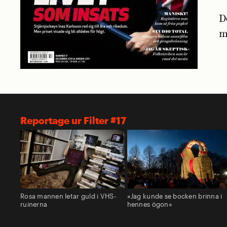
D
m
Reportage ur Filter #17
Rosa mannen letar guld i VHS-
»Jag kunde se bocken brinna i
ruinerna
hennes ögon«