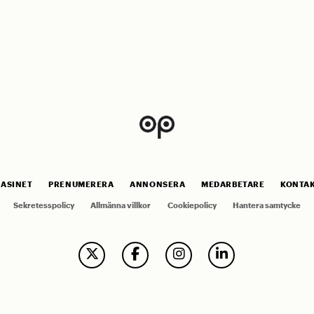
ASINET
PRENUMERERA
ANNONSERA
MEDARBETARE
KONTA
Sekretesspolicy
Allmänna villkor
Cookiepolicy
Hantera samtycke