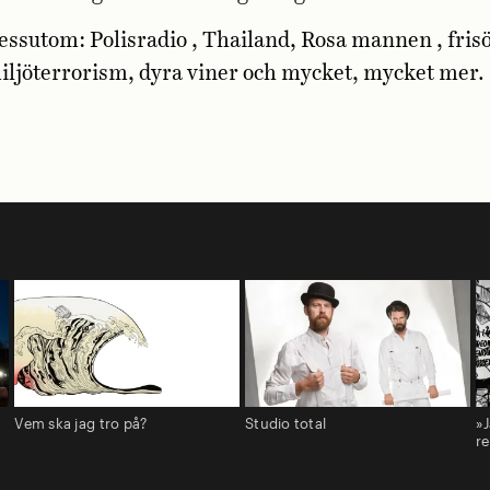
essutom: Polisradio , Thailand, Rosa mannen , frisö
iljöterrorism, dyra viner och mycket, mycket mer.
Vem ska jag tro på?
Studio total
»J
r