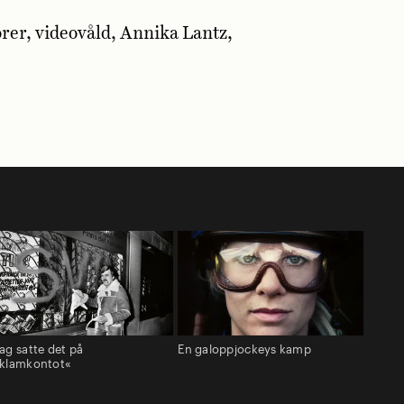
rer, videovåld, Annika Lantz,
ag satte det på
En galoppjockeys kamp
eklamkontot«