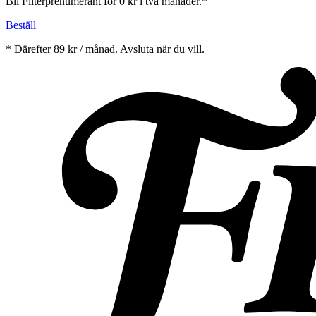
Bli Filterprenumerant för 0 kr i två månader.*
Beställ
* Därefter 89 kr / månad. Avsluta när du vill.