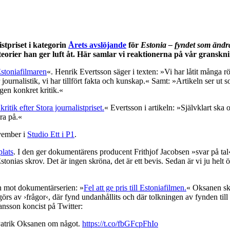
tpriset i kategorin
Årets avslöjande
för
Estonia – fyndet som ändra
orier han ger luft åt. Här samlar vi reaktionerna på vår granskni
Estoniafilmaren
«. Henrik Evertsson säger i texten: »Vi har låtit många rös
urnalistik, vi har tillfört fakta och kunskap.« Samt: »Artikeln ser ut s
ngen konkret kritik.«
ritik efter Stora journalistpriset.
« Evertsson i artikeln: »Självklart ska 
ra på.«
vember i
Studio Ett i P1
.
lats
. I den ger dokumentärens producent Frithjof Jacobsen »svar på tal«
tonias skrov. Det är ingen skröna, det är ett bevis. Sedan är vi ju helt ö
en mot dokumentärserien: »
Fel att ge pris till Estoniafilmen.
« Oksanen skr
rs av ›frågor‹, där fynd undanhållits och där tolkningen av fynden till s
ansson koncist på Twitter:
d Patrik Oksanen om något.
https://t.co/fbGFcpFhIo