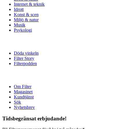
Internet & teknik
Idrott
Konst & scen
Miljö & natur
Musik
Psykologi
Döda vinkeln
Filter Story
Filterpodden
Om Filter
Magasinet
Kundtjänst
Sök
Nyhetsbrev
Tidsbegränsat erbjudande!