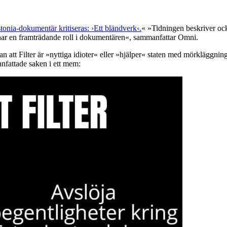
tonia-dokumentär kritiseras: ›Ett bländverk‹.
« »Tidningen beskriver ock
m har en framträdande roll i dokumentären«, sammanfattar Omni.
n att Filter är »nyttiga idioter« eller »hjälper« staten med mörkläggni
fattade saken i ett mem: