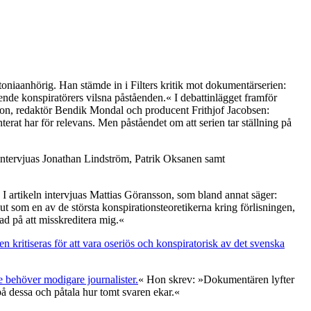
niaanhörig. Han stämde in i Filters kritik mot dokumentärserien:
ende konspiratörers vilsna påståenden.« I debattinlägget framför
son, redaktör Bendik Mondal och producent Frithjof Jacobsen:
erat har för relevans. Men påståendet om att serien tar ställning på
t intervjuas Jonathan Lindström, Patrik Oksanen samt
. I artikeln intervjuas Mattias Göransson, som bland annat säger:
t som en av de största konspirationsteoretikerna kring förlisningen,
ad på att misskreditera mig.«
 kritiseras för att vara oseriös och konspiratorisk av det svenska
e behöver modigare journalister.
« Hon skrev: »Dokumentären lyfter
et på dessa och påtala hur tomt svaren ekar.«