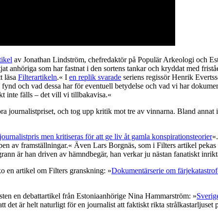
tikel
av Jonathan Lindström, chefredaktör på Populär Arkeologi och Esto
jat anhöriga som har fastnat i den sortens tankar och kryddat med fristå
tt läsa
Filterartikeln
.« I
en replik svarade
seriens regissör Henrik Everts
a fynd och vad dessa har för eventuell betydelse och vad vi har dokument
nte fälls – det vill vi tillbakavisa.«
ra journalistpriset, och tog upp kritik mot tre av vinnarna. Bland anna
 journalistpris men kritiseras för att ge liv åt gamla konspirationsteorier
«
en av framställningar.« Även Lars Borgnäs, som i Filters artikel pekas u
grann är han driven av hämndbegär, han verkar ju nästan fanatiskt inrikt
en artikel om Filters granskning: »
Dokumentärserie om färjekatastrofen
sten en debattartikel från Estoniaanhörige Nina Hammarström: »
Sverig
t det är helt naturligt för en journalist att faktiskt rikta strålkastarljus