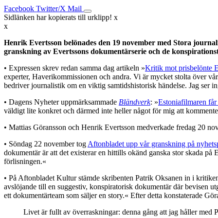
Facebook
Twitter/X
Mail
Sidlänken har kopierats till urklipp!
x
x
Henrik Evertsson belönades den 19 november med Stora journalis
granskning av Evertssons dokumentärserie och de konspirationste
• Expressen skrev redan samma dag artikeln »
Kritik mot prisbelönte 
experter, Haverikommissionen och andra. Vi är mycket stolta över vår jo
bedriver journalistik om en viktig samtidshistorisk händelse. Jag ser i
• Dagens Nyheter uppmärksammade
Bländverk
: »
Estoniafilmaren får k
väldigt lite konkret och därmed inte heller något för mig att kommente
• Mattias Göransson och Henrik Evertsson medverkade fredag 20 no
• Söndag 22 november tog
Aftonbladet upp vår granskning på nyhetsp
dokumentär är att det existerar en hittills okänd ganska stor skada på Es
förlisningen.«
• På Aftonbladet Kultur stämde skribenten Patrik Oksanen in i kritik
avslöjande till en suggestiv, konspiratorisk dokumentär där bevisen utgö
ett dokumentärteam som säljer en story.« Efter detta konstaterade Gör
Livet är fullt av överraskningar: denna gång att jag håller me