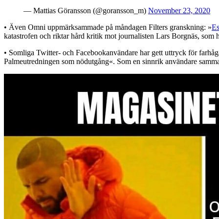
— Mattias Göransson (@goransson_m)
November 23, 2020
• Även Omni uppmärksammade på måndagen Filters granskning: »
Es
katastrofen och riktar hård kritik mot journalisten Lars Borgnäs, so
• Somliga Twitter- och Facebookanvändare har gett uttryck för farhåga
Palmeutredningen som nödutgång«. Som en sinnrik användare samman