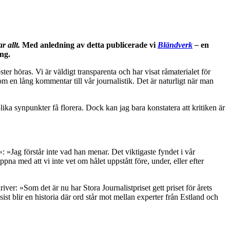
r allt.
Med anledning av detta publicerade vi
Bländverk
–
en
ng.
ter höras. Vi är väldigt transparenta och har visat råmaterialet för
om en lång kommentar till vår journalistik. Det är naturligt när man
olika synpunkter få florera. Dock kan jag bara konstatera att kritiken är
: »Jag förstår inte vad han menar. Det viktigaste fyndet i vår
ppna med att vi inte vet om hålet uppstått före, under, eller efter
iver: »Som det är nu har Stora Journalistpriset gett priset för årets
ist blir en historia där ord står mot mellan experter från Estland och