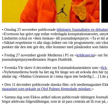
• Onsdag 25 november publicerade
tidningen Journalisten en debattar
»Evertsson har grävt upp redan vederlagda konspirationsteorier, utnytt
Lindström också en »liten önskan« till journalistprisjuryn: »Ta er tid a
»Såklart respekterar vi alla slags åsikter om vår programserie, om vår
punkter där den inte gör det, eller kommer med påståenden som faktiskt i
• Fredag 27 november gjorde Medierna i P1 en »
kritikspecial
« om Sto
journalistprisjurymedlemmen Jörgen Huitfeldt.
• Svenska Yle skrev 6 december om Estoniadokumentären som »
fick
»Nyhetsmedierna borde ha lärt sig för länge sen att avkoda den här typ
uttalar sig: »Mattias Göransson är i mina ögon inte hederlig […] Lite 
• Den 11 december publicerade danska film- och mediemagasinet Ekko 
magasinet som pekade ut Olof Palmes förmodade mördare.
«
• Samma dag som Ekkos artikel utkom publicerade tidningen Journali
högst adekvata frågeställningar, som är så pass centrala att få svar på, at