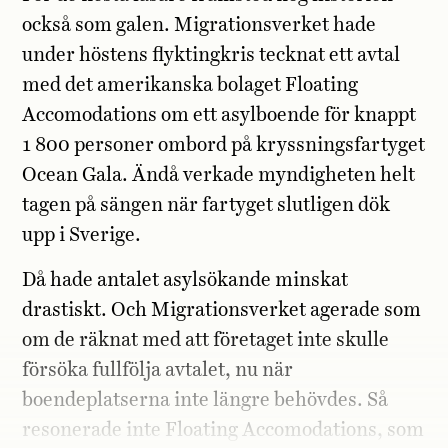
också som galen. Migrationsverket hade
under höstens flyktingkris tecknat ett avtal
med det amerikanska bolaget Floating
Accomodations om ett asylboende för knappt
1 800 personer ombord på kryssningsfartyget
Ocean Gala. Ändå verkade myndigheten helt
tagen på sängen när fartyget slutligen dök
upp i Sverige.
Då hade antalet asylsökande minskat
drastiskt. Och Migrationsverket agerade som
om de räknat med att företaget inte skulle
försöka fullfölja avtalet, nu när
boendeplatserna inte längre behövdes. Så
resonerade inte Floating Accomodations, som