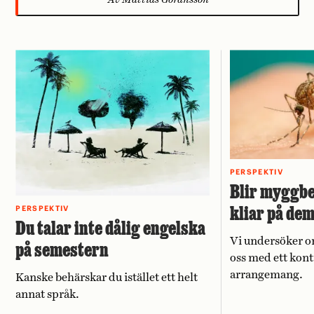
PERSPEKTIV
Blir myggbe
kliar på de
PERSPEKTIV
Du talar inte dålig engelska
Vi undersöker o
på semestern
oss med ett kont
arrangemang.
Kanske behärskar du istället ett helt
annat språk.