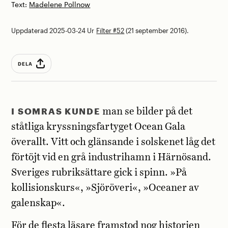
Text:
Madelene Pollnow
Uppdaterad 2025-03-24
Ur
Filter #52
(21 september 2016).
DELA
I SOMRAS KUNDE
man se bilder på det
ståtliga kryssningsfartyget Ocean Gala
överallt. Vitt och glänsande i solskenet låg det
förtöjt vid en grå industrihamn i Härnösand.
Sveriges rubriksättare gick i spinn. »På
kollisionskurs«, »Sjöröveri«, »Oceaner av
galenskap«.
För de flesta läsare framstod nog historien