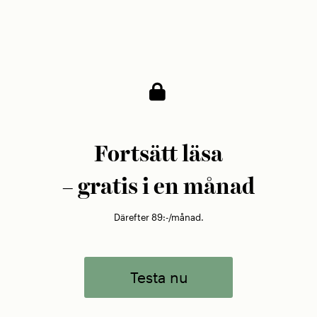
såg en gyllene möjlighet att fakturera 292
miljoner kronor om året.
Fortsätt läsa
– gratis i en månad
Därefter 89:-/månad.
Testa nu