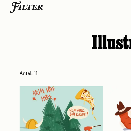
Skip
to
content
Illus
Antal:
11