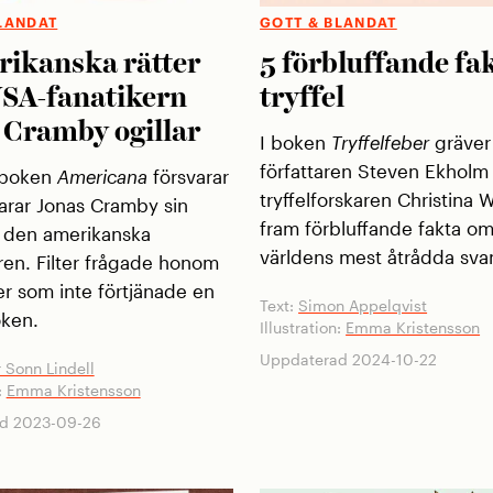
LANDAT
GOTT & BLANDAT
rikanska rätter
5 förbluffande fa
SA-fanatikern
tryffel
 Cramby ogillar
I boken
Tryffelfeber
gräver
författaren Steven Ekholm
boken
Americana
försvarar
tryffelforskaren Christina
larar Jonas Cramby sin
fram förbluffande fakta o
ll den amerikanska
världens mest åtrådda sv
ren. Filter frågade honom
ter som inte förtjänade en
Text:
Simon Appelqvist
oken.
Illustration:
Emma Kristensson
Uppdaterad 2024-10-22
 Sonn Lindell
:
Emma Kristensson
d 2023-09-26