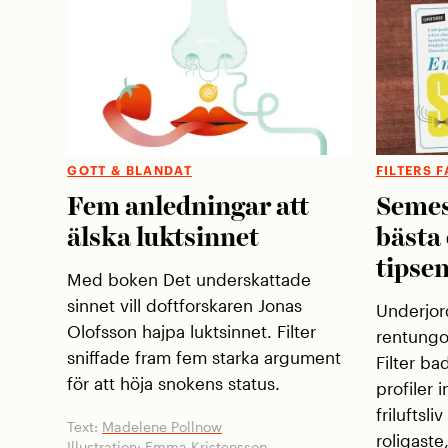
GOTT & BLANDAT
FILTERS 
Fem anledningar att
Semes
älska luktsinnet
bästa
tipse
Med boken Det underskattade
sinnet vill doftforskaren Jonas
Underjor
Olofsson hajpa luktsinnet. Filter
rentungo
sniffade fram fem starka argument
Filter ba
för att höja snokens status.
profiler 
friluftsli
Text:
Madelene Pollnow
roligast
Illustration:
Emma Kristensson