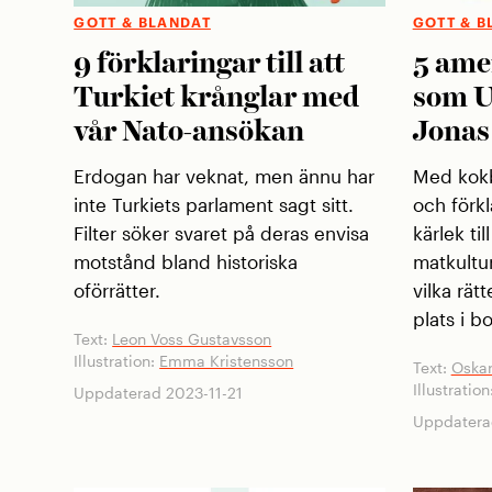
GOTT & BLANDAT
GOTT & B
9 förklaringar till att
5 ame
Turkiet krånglar med
som U
vår Nato-ansökan
Jonas
Erdogan har veknat, men ännu har
Med kok
inte Turkiets parlament sagt sitt.
och förk
Filter söker svaret på deras envisa
kärlek ti
motstånd bland historiska
matkultu
oförrätter.
vilka rät
plats i b
Text:
Leon Voss Gustavsson
Illustration:
Emma Kristensson
Text:
Oskar
Illustration
Uppdaterad 2023-11-21
Uppdatera