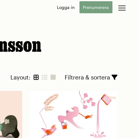
Logga in
Prenumerera
nsson
Layout:
Filtrera & sortera