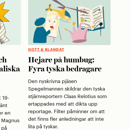
GOTT & BLANDAT
ch
Hejare på humbug:
aliska
Fyra tyska bedragare
Den nyskrivna pjäsen
Spegelmannen skildrar den tyska
stjärnreportern Claas Relotius som
t 19-
ertappades med att dikta upp
änt
reportage. Filter påminner om att
er en
det finns fler anledningar att inte
n Magnus
lita på tyskar.
a på