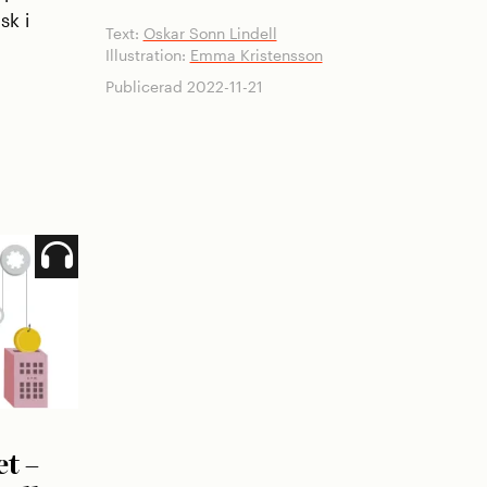
sk i
Text:
Oskar Sonn Lindell
Illustration:
Emma Kristensson
Publicerad 2022-11-21
t –