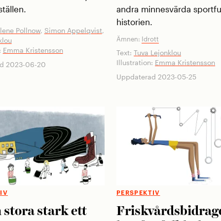
tällen.
andra minnesvärda sportfu
historien.
ene Pollnow
,
Simon Appelqvist
,
Ämnen:
Idrott
klou
:
Emma Kristensson
Text:
Tuva Lejonklou
Illustration:
Emma Kristensson
d 2023-06-20
Uppdaterad 2023-05-25
IV
PERSPEKTIV
 stora stark ett
Friskvårdsbidrage