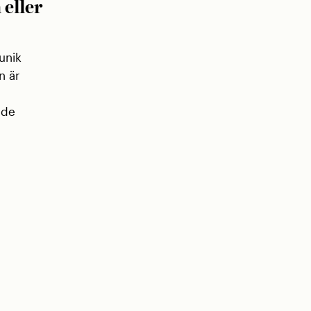
 eller
unik
n är
 de