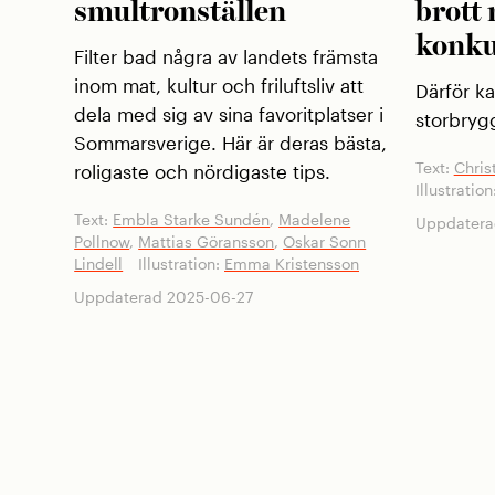
smultronställen
brott
konku
Filter bad några av landets främsta
inom mat, kultur och friluftsliv att
Därför ka
dela med sig av sina favoritplatser i
storbrygg
Sommarsverige. Här är deras bästa,
Text:
Chris
roligaste och nördigaste tips.
Illustration
Text:
Embla Starke Sundén
,
Madelene
Uppdatera
Pollnow
,
Mattias Göransson
,
Oskar Sonn
Lindell
Illustration:
Emma Kristensson
Uppdaterad 2025-06-27