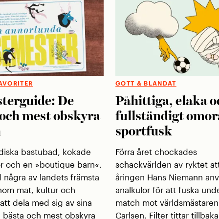
FAVORITER
GOTT & BLANDAT
terguide: De
Påhittiga, elaka o
 och mest obskyra
fullständigt omor
n
sportfusk
diska bastubad, kokade
Förra året chockades
r och en »boutique barn«.
schackvärlden av ryktet at
d några av landets främsta
åringen Hans Niemann anv
inom mat, kultur och
analkulor för att fuska und
v att dela med sig av sina
match mot världsmästare
e, bästa och mest obskyra
Carlsen. Filter tittar tillbak