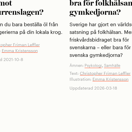
 mot
bra för folkhälsan
rrenslagen?
gymkedjorna?
n du bara beställa öl från
Sverige har gjort en världs
erierna på din lokala krog.
satsning på folkhälsan. Me
friskvårdsbidraget bra för
topher Friman Leffler
svenskarna – eller bara för
:
Emma Kristensson
svenska gymkedjorna?
d 2021-10-8
,
Ämnen:
Psykologi
Samhälle
Text:
Christopher Friman Leffler
Illustration:
Emma Kristensson
Uppdaterad 2026-03-18