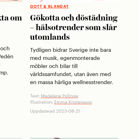
GOTT & BLANDAT
kta om
Gökotta och döstädning
– hälsotrender som slår
utomlands
 och
Tydligen bidrar Sverige inte bara
 Wedén
med musik, egenmonterade
m
möbler och bilar till
amp.
världssamfundet, utan även med
en massa härliga wellnesstrender.
Text:
Madelene Pollnow
Illustration:
Emma Kristensson
Uppdaterad 2023-08-21